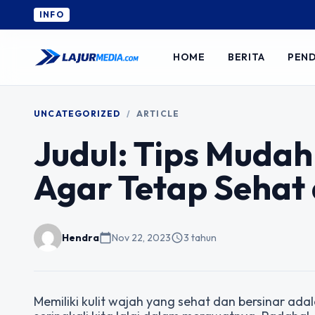
INFO
HOME
BERITA
PEND
UNCATEGORIZED
/
ARTICLE
Judul: Tips Muda
Agar Tetap Sehat 
Hendra
calendar_today
Nov 22, 2023
schedule
3 tahun
Memiliki kulit wajah yang sehat dan bersinar ada