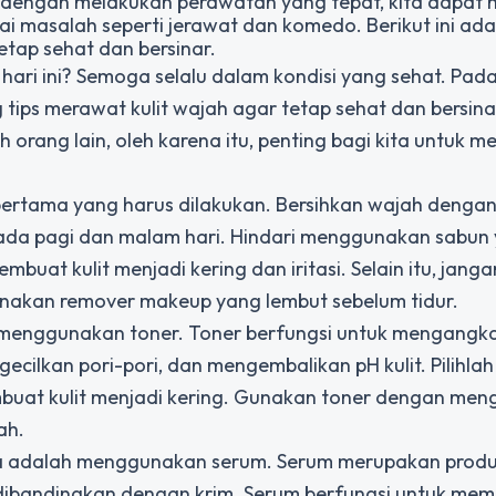
, dengan melakukan perawatan yang tepat, kita dapat m
ai masalah seperti jerawat dan komedo. Berikut ini ad
tap sehat dan bersinar.
hari ini? Semoga selalu dalam kondisi yang sehat. Pad
tips merawat kulit wajah agar tetap sehat dan bersinar
 orang lain, oleh karena itu, penting bagi kita untuk m
pertama yang harus dilakukan. Bersihkan wajah dengan
 pada pagi dan malam hari. Hindari menggunakan sabun
at kulit menjadi kering dan iritasi. Selain itu, janga
akan remover makeup yang lembut sebelum tidur.
 menggunakan toner. Toner berfungsi untuk mengangka
ecilkan pori-pori, dan mengembalikan pH kulit. Pilihlah
buat kulit menjadi kering. Gunakan toner dengan me
ah.
ya adalah menggunakan serum. Serum merupakan prod
i dibandingkan dengan krim. Serum berfungsi untuk me