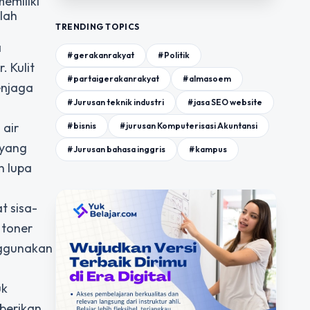
emiliki
alah
TRENDING TOPICS
a
#gerakanrakyat
#Politik
. Kulit
#partaigerakanrakyat
#almasoem
enjaga
#Jurusan teknik industri
#jasa SEO website
 air
#bisnis
#jurusan Komputerisasi Akuntansi
 yang
#Jurusan bahasa inggris
#kampus
n lupa
t sisa-
 toner
nggunakan
uk
mberikan