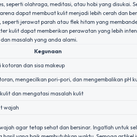
 seperti olahraga, meditasi, atau hobi yang disukai. Sel
karena dapat membuat kulit menjadi lebih cerah dan be
us, seperti jerawat parah atau flek hitam yang membande
kter kulit dapat memberikan perawatan yang lebih inten
t dan masalah yang anda alami.
Kegunaan
 kotoran dan sisa makeup
oran, mengecilkan pori-pori, dan mengembalikan pH ku
kulit dan mengatasi masalah kulit
t wajah
ajah agar tetap sehat dan bersinar. Ingatlah untuk sel
a hasil yang baik membutuhkan waktu. Semoga artikel i