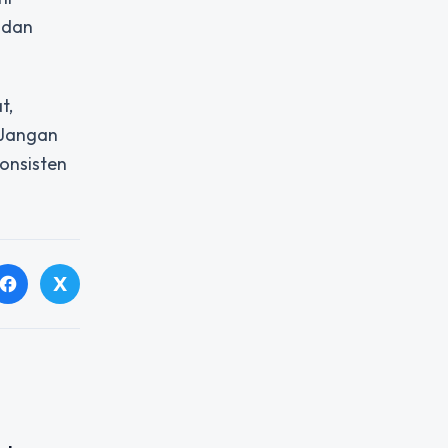
 dan
t,
. Jangan
konsisten
X
facebook