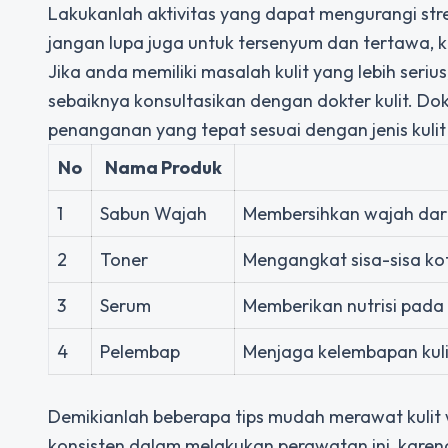
Lakukanlah aktivitas yang dapat mengurangi stres,
jangan lupa juga untuk tersenyum dan tertawa, 
Jika anda memiliki masalah kulit yang lebih seri
sebaiknya konsultasikan dengan dokter kulit. Do
penanganan yang tepat sesuai dengan jenis kuli
No
Nama Produk
1
Sabun Wajah
Membersihkan wajah dari
2
Toner
Mengangkat sisa-sisa kot
3
Serum
Memberikan nutrisi pada 
4
Pelembap
Menjaga kelembapan kuli
Demikianlah beberapa tips mudah merawat kulit w
konsisten dalam melakukan perawatan ini, karen