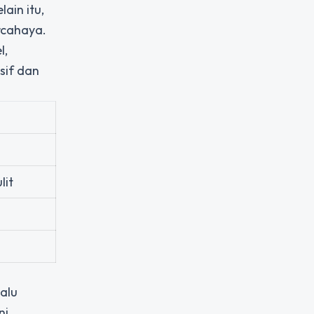
ain itu,
rcahaya.
l,
sif dan
lit
alu
ni