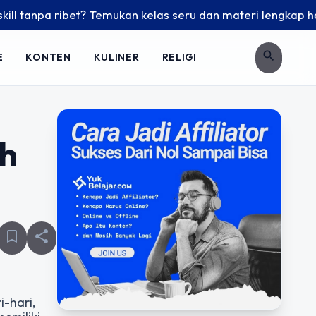
pa ribet? Temukan kelas seru dan materi lengkap hanya di Yu
search
E
KONTEN
KULINER
RELIGI
ah
bookmark_border
share
i-hari,