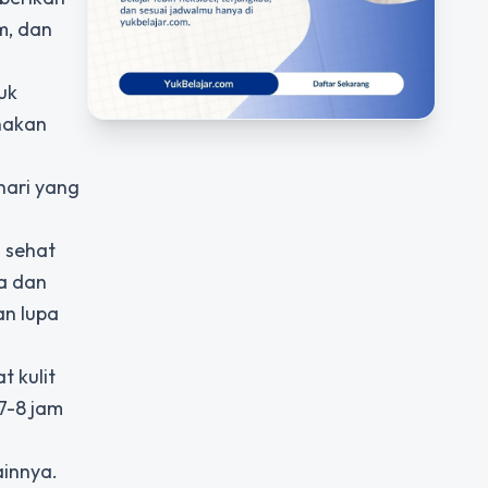
m, dan
uk
nakan
hari yang
 sehat
a dan
an lupa
t kulit
7-8 jam
ainnya.