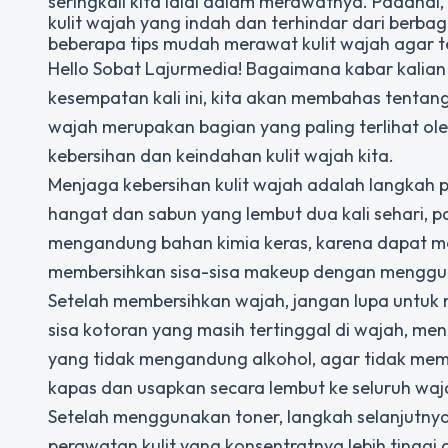
seringkali kita lalai dalam merawatnya. Padahal
kulit wajah yang indah dan terhindar dari berbag
beberapa tips mudah merawat kulit wajah agar te
Hello Sobat Lajurmedia! Bagaimana kabar kalian 
kesempatan kali ini, kita akan membahas tentang 
wajah merupakan bagian yang paling terlihat oleh
kebersihan dan keindahan kulit wajah kita.
Menjaga kebersihan kulit wajah adalah langkah 
hangat dan sabun yang lembut dua kali sehari,
mengandung bahan kimia keras, karena dapat membu
membersihkan sisa-sisa makeup dengan menggun
Setelah membersihkan wajah, jangan lupa untuk
sisa kotoran yang masih tertinggal di wajah, meng
yang tidak mengandung alkohol, agar tidak mem
kapas dan usapkan secara lembut ke seluruh waj
Setelah menggunakan toner, langkah selanjutn
perawatan kulit yang konsentratnya lebih tingg