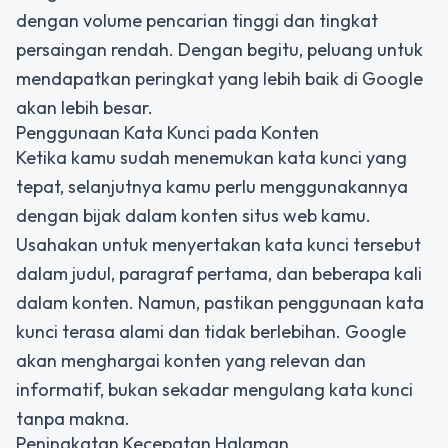
dengan volume pencarian tinggi dan tingkat
persaingan rendah. Dengan begitu, peluang untuk
mendapatkan peringkat yang lebih baik di Google
akan lebih besar.
Penggunaan Kata Kunci pada Konten
Ketika kamu sudah menemukan kata kunci yang
tepat, selanjutnya kamu perlu menggunakannya
dengan bijak dalam konten situs web kamu.
Usahakan untuk menyertakan kata kunci tersebut
dalam judul, paragraf pertama, dan beberapa kali
dalam konten. Namun, pastikan penggunaan kata
kunci terasa alami dan tidak berlebihan. Google
akan menghargai konten yang relevan dan
informatif, bukan sekadar mengulang kata kunci
tanpa makna.
Peningkatan Kecepatan Halaman