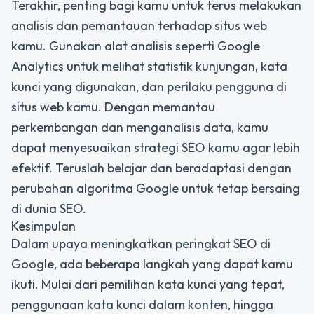
Terakhir, penting bagi kamu untuk terus melakukan
analisis dan pemantauan terhadap situs web
kamu. Gunakan alat analisis seperti Google
Analytics untuk melihat statistik kunjungan, kata
kunci yang digunakan, dan perilaku pengguna di
situs web kamu. Dengan memantau
perkembangan dan menganalisis data, kamu
dapat menyesuaikan strategi SEO kamu agar lebih
efektif. Teruslah belajar dan beradaptasi dengan
perubahan algoritma Google untuk tetap bersaing
di dunia SEO.
Kesimpulan
Dalam upaya meningkatkan peringkat SEO di
Google, ada beberapa langkah yang dapat kamu
ikuti. Mulai dari pemilihan kata kunci yang tepat,
penggunaan kata kunci dalam konten, hingga