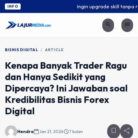
Ingin upgrade skill tanpa ri
INFO
search
menu
BISNIS DIGITAL
/
ARTICLE
Kenapa Banyak Trader Ragu
dan Hanya Sedikit yang
Dipercaya? Ini Jawaban soal
Kredibilitas Bisnis Forex
Digital
bookmark_border
share
Hendra
calendar_today
Jan 21, 2026
schedule
7 bulan