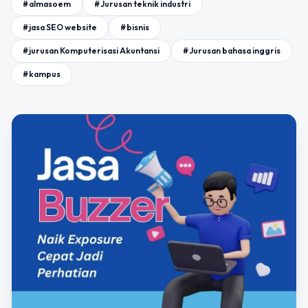
#almasoem
#Jurusan teknik industri
#jasa SEO website
#bisnis
#jurusan Komputerisasi Akuntansi
#Jurusan bahasa inggris
#kampus