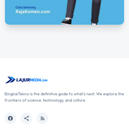
BingkaiTekno is the definitive guide to what's next. We explore the
frontiers of science, technology, and culture.
facebook
share
rss_feed