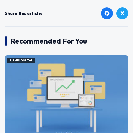
X
facebook
Share this article:
Recommended For You
BISNIS DIGITAL