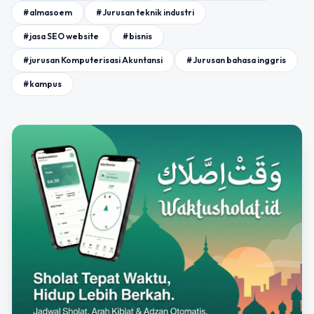
#almasoem
#Jurusan teknik industri
#jasa SEO website
#bisnis
#jurusan Komputerisasi Akuntansi
#Jurusan bahasa inggris
#kampus