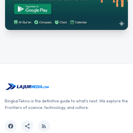
BingkaiTekno is the definitive guide to what's next. We explore the
frontiers of science, technology, and culture.
facebook
share
rss_feed