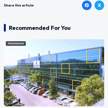
X
facebook
Share this article:
Recommended For You
PENDIDIKAN