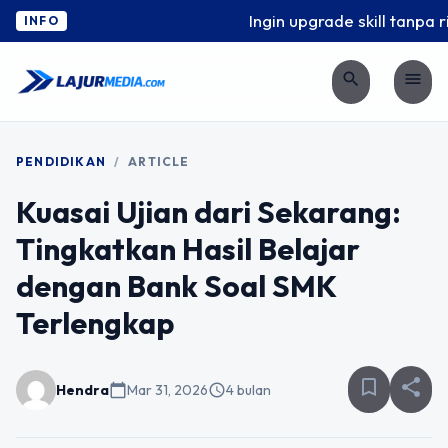
Ingin upgrade skill tanpa rib
INFO
search
menu
PENDIDIKAN
/
ARTICLE
Kuasai Ujian dari Sekarang:
Tingkatkan Hasil Belajar
dengan Bank Soal SMK
Terlengkap
bookmark_border
share
Hendra
calendar_today
Mar 31, 2026
schedule
4 bulan