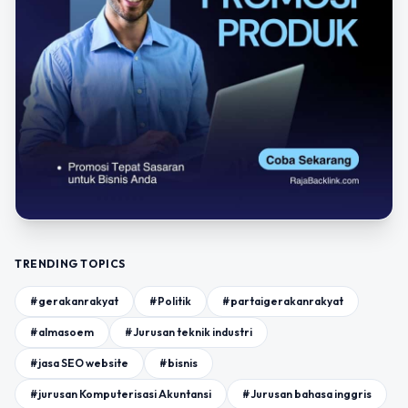
TRENDING TOPICS
#gerakanrakyat
#Politik
#partaigerakanrakyat
#almasoem
#Jurusan teknik industri
#jasa SEO website
#bisnis
#jurusan Komputerisasi Akuntansi
#Jurusan bahasa inggris