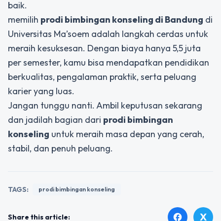
baik.
memilih
prodi bimbingan konseling
di Bandung
di
Universitas Ma’soem adalah langkah cerdas untuk
meraih kesuksesan. Dengan biaya hanya 5,5 juta
per semester, kamu bisa mendapatkan pendidikan
berkualitas, pengalaman praktik, serta peluang
karier yang luas.
Jangan tunggu nanti. Ambil keputusan sekarang
dan jadilah bagian dari
prodi bimbingan
konseling
untuk meraih masa depan yang cerah,
stabil, dan penuh peluang.
TAGS:
prodi bimbingan konseling
X
facebook
Share this article: