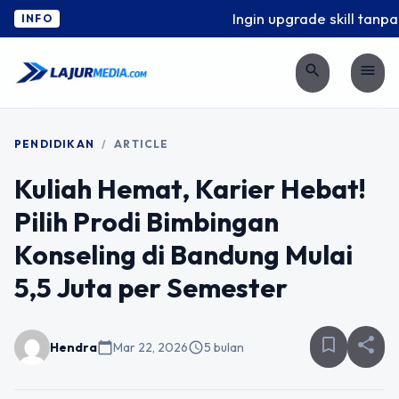
Ingin upgrade skill tanpa r
INFO
search
menu
PENDIDIKAN
/
ARTICLE
Kuliah Hemat, Karier Hebat!
Pilih Prodi Bimbingan
Konseling di Bandung Mulai
5,5 Juta per Semester
bookmark_border
share
Hendra
calendar_today
Mar 22, 2026
schedule
5 bulan