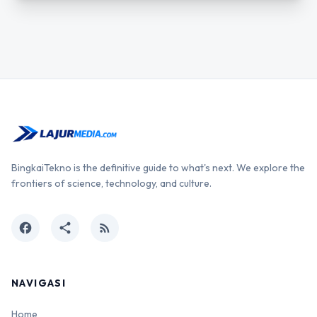
BingkaiTekno is the definitive guide to what's next. We explore the
frontiers of science, technology, and culture.
facebook
share
rss_feed
NAVIGASI
Home