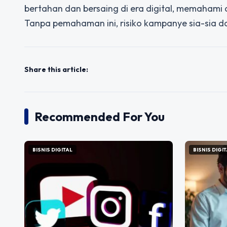
bertahan dan bersaing di era digital, memahami
Tanpa pemahaman ini, risiko kampanye sia-sia 
Share this article:
Recommended For You
BISNIS DIGITAL
BISNIS DIGI