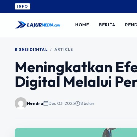
INFO
HOME
BERITA
PEND
BISNIS DIGITAL
/
ARTICLE
Meningkatkan Efe
Digital Melalui P
Hendra
calendar_today
Des 03, 2025
schedule
8 bulan