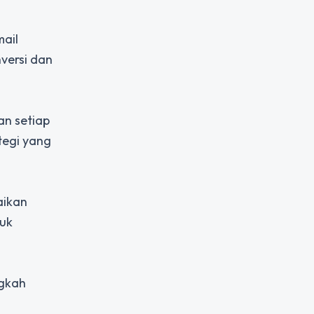
mail
versi dan
an setiap
tegi yang
aikan
tuk
ngkah