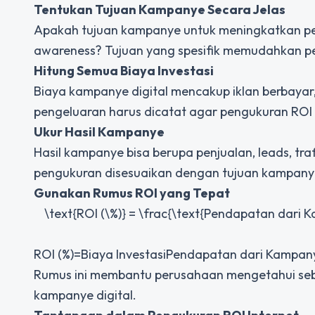
Tentukan Tujuan Kampanye Secara Jelas
Apakah tujuan kampanye untuk meningkatkan p
awareness? Tujuan yang spesifik memudahkan pe
Hitung Semua Biaya Investasi
Biaya kampanye digital mencakup iklan berbayar,
pengeluaran harus dicatat agar pengukuran ROI i
Ukur Hasil Kampanye
Hasil kampanye bisa berupa penjualan, leads, tra
pengukuran disesuaikan dengan tujuan kampany
Gunakan Rumus ROI yang Tepat
\text{ROI (\%)} = \frac{\text{Pendapatan dari Ka
ROI (%)=Biaya InvestasiPendapatan dari Kampany
Rumus ini membantu perusahaan mengetahui seber
kampanye digital.