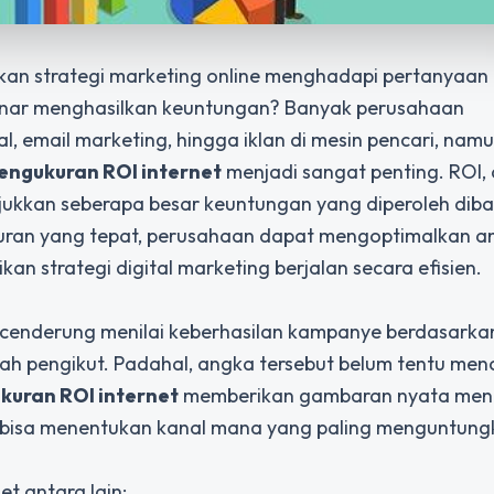
lankan strategi marketing online menghadapi pertanyaan 
benar menghasilkan keuntungan? Banyak perusahaan
, email marketing, hingga iklan di mesin pencari, namu
engukuran ROI internet
menjadi sangat penting. ROI,
njukkan seberapa besar keuntungan yang diperoleh dib
uran yang tepat, perusahaan dapat mengoptimalkan a
 strategi digital marketing berjalan secara efisien.
 cenderung menilai keberhasilan kampanye berdasarka
mlah pengikut. Padahal, angka tersebut belum tentu me
kuran ROI internet
memberikan gambaran nyata men
aan bisa menentukan kanal mana yang paling menguntun
t antara lain: