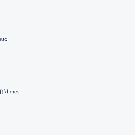
mua
}} \times