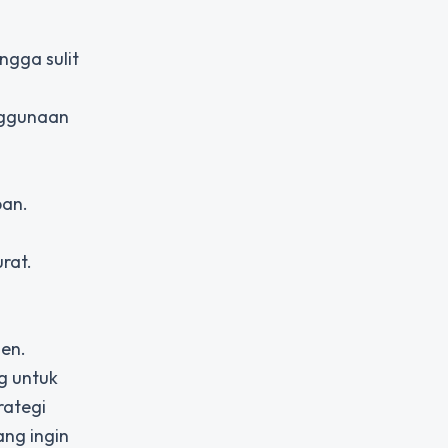
ngga sulit
enggunaan
pan.
rat.
men.
g untuk
rategi
ang ingin