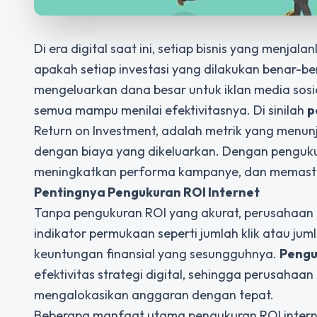
Di era digital saat ini, setiap bisnis yang menja
apakah setiap investasi yang dilakukan benar-
mengeluarkan dana besar untuk iklan media sosial
semua mampu menilai efektivitasnya. Di sinilah
p
Return on Investment, adalah metrik yang menu
dengan biaya yang dikeluarkan. Dengan penguk
meningkatkan performa kampanye, dan memastikan
Pentingnya Pengukuran ROI Internet
Tanpa pengukuran ROI yang akurat, perusahaan
indikator permukaan seperti jumlah klik atau ju
keuntungan finansial yang sesungguhnya.
Pengu
efektivitas strategi digital, sehingga perusah
mengalokasikan anggaran dengan tepat.
Beberapa manfaat utama pengukuran ROI interne