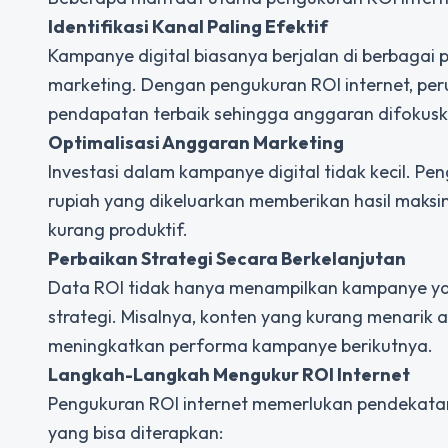
Identifikasi Kanal Paling Efektif
Kampanye digital biasanya berjalan di berbagai p
marketing. Dengan pengukuran ROI internet, pe
pendapatan terbaik sehingga anggaran difokuska
Optimalisasi Anggaran Marketing
Investasi dalam kampanye digital tidak kecil. 
rupiah yang dikeluarkan memberikan hasil maksi
kurang produktif.
Perbaikan Strategi Secara Berkelanjutan
Data ROI tidak hanya menampilkan kampanye yang
strategi. Misalnya, konten yang kurang menarik a
meningkatkan performa kampanye berikutnya.
Langkah-Langkah Mengukur ROI Internet
Pengukuran ROI internet memerlukan pendekatan 
yang bisa diterapkan: