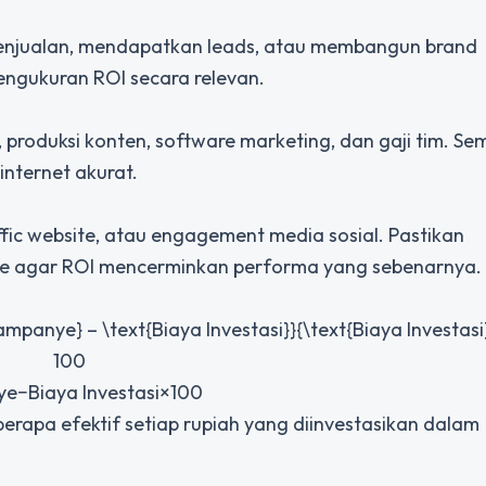
enjualan, mendapatkan leads, atau membangun brand
ngukuran ROI secara relevan.
 produksi konten, software marketing, dan gaji tim. Se
nternet akurat.
ffic website, atau engagement media sosial. Pastikan
e agar ROI mencerminkan performa yang sebenarnya.
mpanye} – \text{Biaya Investasi}}{\text{Biaya Investasi
100
e−Biaya Investasi​×100
apa efektif setiap rupiah yang diinvestasikan dalam