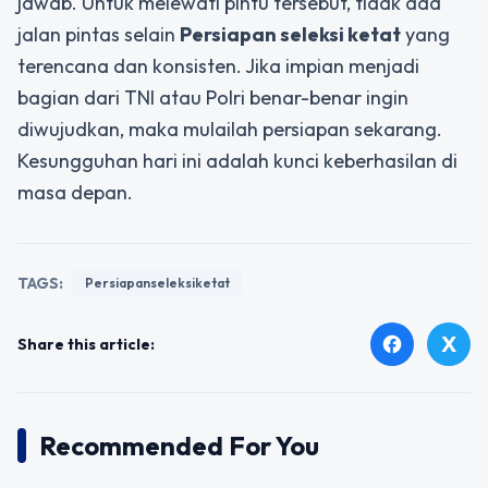
jawab. Untuk melewati pintu tersebut, tidak ada
jalan pintas selain
Persiapan seleksi ketat
yang
terencana dan konsisten. Jika impian menjadi
bagian dari TNI atau Polri benar-benar ingin
diwujudkan, maka mulailah persiapan sekarang.
Kesungguhan hari ini adalah kunci keberhasilan di
masa depan.
TAGS:
Persiapanseleksiketat
X
facebook
Share this article:
Recommended For You