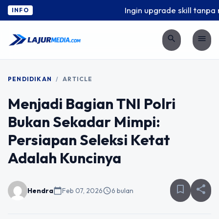
Ingin upgrade skill tanpa ri
INFO
search
menu
PENDIDIKAN
/
ARTICLE
Menjadi Bagian TNI Polri
Bukan Sekadar Mimpi:
Persiapan Seleksi Ketat
Adalah Kuncinya
bookmark_border
share
Hendra
calendar_today
Feb 07, 2026
schedule
6 bulan