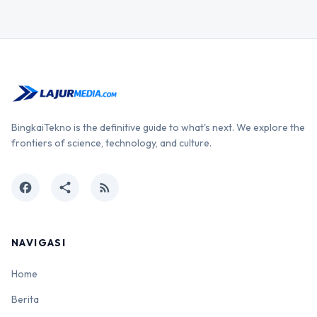
BingkaiTekno is the definitive guide to what's next. We explore the
frontiers of science, technology, and culture.
facebook
share
rss_feed
NAVIGASI
Home
Berita