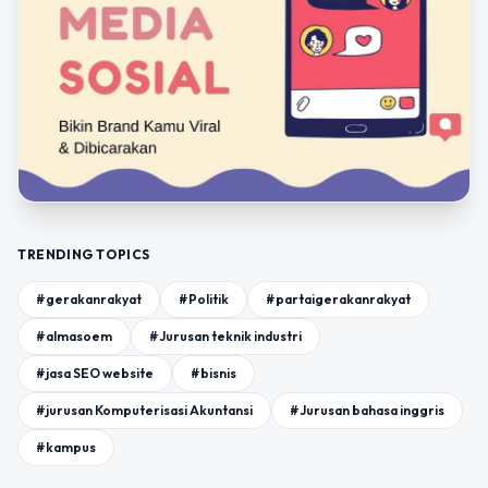
TRENDING TOPICS
#gerakanrakyat
#Politik
#partaigerakanrakyat
#almasoem
#Jurusan teknik industri
#jasa SEO website
#bisnis
#jurusan Komputerisasi Akuntansi
#Jurusan bahasa inggris
#kampus