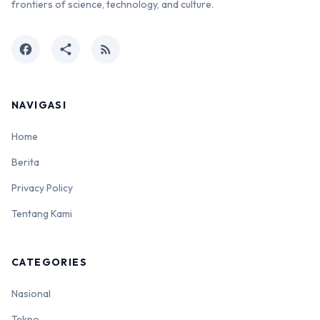
frontiers of science, technology, and culture.
facebook
share
rss_feed
NAVIGASI
Home
Berita
Privacy Policy
Tentang Kami
CATEGORIES
Nasional
Tekno