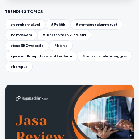
TRENDING TOPICS
#gerakanrakyat
#Politik
#partaigerakanrakyat
#almasoem
#Jurusan teknik industri
#jasa SEO website
#bisnis
#jurusan Komputerisasi Akuntansi
#Jurusan bahasa inggris
#kampus