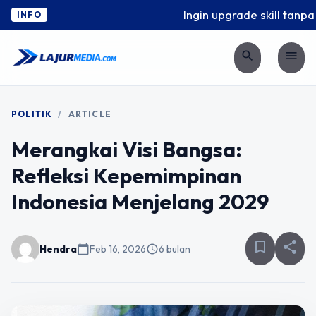
Ingin upgrade skill tanpa r
INFO
search
menu
POLITIK
/
ARTICLE
Merangkai Visi Bangsa:
Refleksi Kepemimpinan
Indonesia Menjelang 2029
bookmark_border
share
Hendra
calendar_today
Feb 16, 2026
schedule
6 bulan