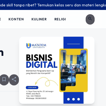
ll tanpa ribet? Temukan kelas seru dan materi lengkap hanya
search
E
KONTEN
KULINER
RELIGI
n
bookmark_border
share