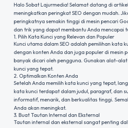
Halo Sobat Lajurmedia! Selamat datang di arti
meningkatkan peringkat SEO dengan mudah. Jika 
peringkatnya semakin tinggi di mesin pencari Goo
dan trik yang dapat membantu Anda mencapai tuj
1. Pilih Kata Kunci yang Relevan dan Populer
Kunci utama dalam SEO adalah pemilihan kata kun
dengan konten Anda dan juga populer di mesin p
banyak dicari oleh pengguna. Gunakan alat-alat
kunci yang tepat.
2. Optimalkan Konten Anda
Setelah Anda memilih kata kunci yang tepat, la
kata kunci terdapat dalam judul, paragraf, dan 
informatif, menarik, dan berkualitas tinggi. Se
Anda akan meningkat.
3. Buat Tautan Internal dan Eksternal
Tautan internal dan eksternal sangat penting 