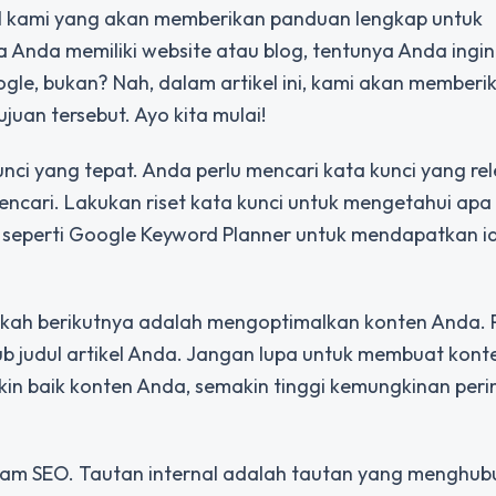
kel kami yang akan memberikan panduan lengkap untuk
Anda memiliki website atau blog, tentunya Anda ingin
gle, bukan? Nah, dalam artikel ini, kami akan memberik
uan tersebut. Ayo kita mulai!
ci yang tepat. Anda perlu mencari kata kunci yang re
encari. Lakukan riset kata kunci untuk mengetahui apa
 seperti Google Keyword Planner untuk mendapatkan i
ngkah berikutnya adalah mengoptimalkan konten Anda. 
sub judul artikel Anda. Jangan lupa untuk membuat kon
makin baik konten Anda, semakin tinggi kemungkinan per
dalam SEO. Tautan internal adalah tautan yang menghu