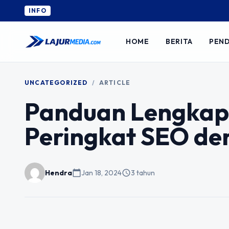
INFO
HOME
BERITA
PEND
UNCATEGORIZED
/
ARTICLE
Panduan Lengkap
Peringkat SEO d
Hendra
calendar_today
Jan 18, 2024
schedule
3 tahun