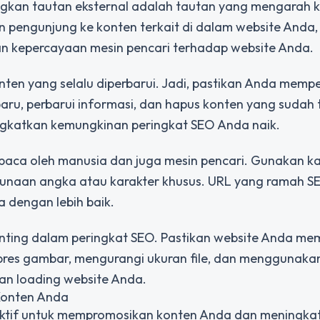
gkan tautan eksternal adalah tautan yang mengarah k
n pengunjung ke konten terkait di dalam website Anda,
an kepercayaan mesin pencari terhadap website Anda.
nten yang selalu diperbarui. Jadi, pastikan Anda memp
aru, perbarui informasi, dan hapus konten yang sudah 
ngkatkan kemungkinan peringkat SEO Anda naik.
ca oleh manusia dan juga mesin pencari. Gunakan ka
gunaan angka atau karakter khusus. URL yang ramah S
dengan lebih baik.
ting dalam peringkat SEO. Pastikan website Anda memi
res gambar, mengurangi ukuran file, dan menggunaka
an loading website Anda.
Konten Anda
fektif untuk mempromosikan konten Anda dan meningka