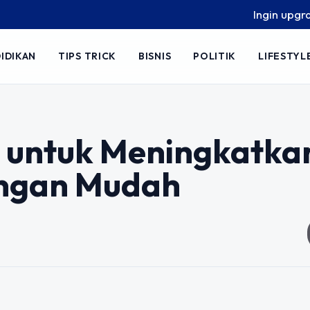
Ingin upgrade ski
IDIKAN
TIPS TRICK
BISNIS
POLITIK
LIFESTYL
 untuk Meningkatka
engan Mudah