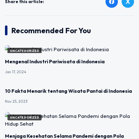
X
facebook
Share this article:
Recommended For You
UNCATEGORIZED
Mengenal Industri Pariwisata di Indonesia
Jan 17, 2024
UNCATEGORIZED
10 Fakta Menarik tentang Wisata Pantai di Indonesia
Nov 25, 2023
UNCATEGORIZED
Menjaga Kesehatan Selama Pandemi dengan Pola