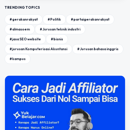
TRENDING TOPICS
#gerakanrakyat
#Politik
#partaigerakanrakyat
#almasoem
#Jurusan teknik industri
#jasa SEO website
#bisnis
#jurusan Komputerisasi Akuntansi
#Jurusan bahasa inggris
#kampus