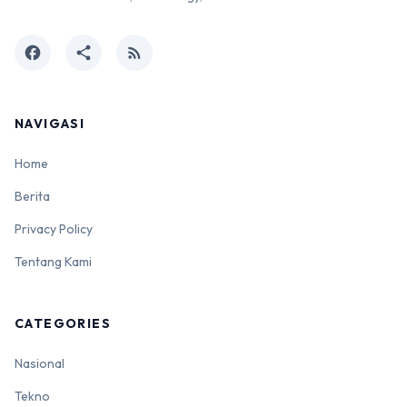
facebook
share
rss_feed
NAVIGASI
Home
Berita
Privacy Policy
Tentang Kami
CATEGORIES
Nasional
Tekno