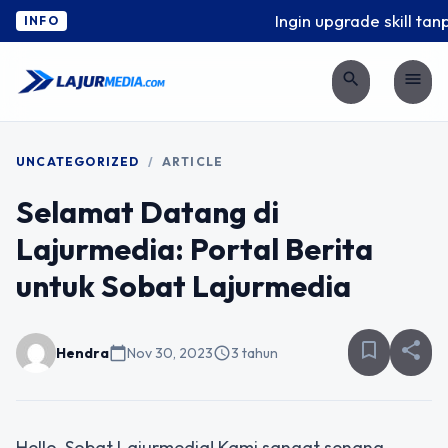
Ingin upgrade skill tanp
INFO
search
menu
UNCATEGORIZED
/
ARTICLE
Selamat Datang di
Lajurmedia: Portal Berita
untuk Sobat Lajurmedia
bookmark_border
share
Hendra
calendar_today
Nov 30, 2023
schedule
3 tahun
Hello, Sobat Lajurmedia! Kami sangat senang