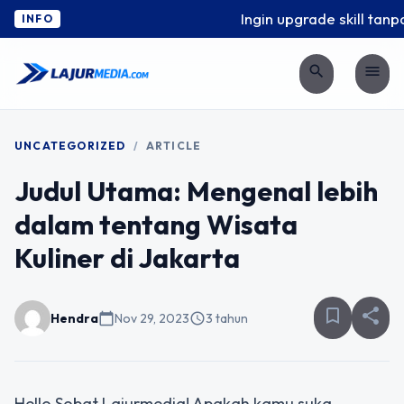
Ingin upgrade skill tanpa
INFO
search
menu
UNCATEGORIZED
/
ARTICLE
Judul Utama: Mengenal lebih
dalam tentang Wisata
Kuliner di Jakarta
bookmark_border
share
Hendra
calendar_today
Nov 29, 2023
schedule
3 tahun
Hello Sobat Lajurmedia! Apakah kamu suka