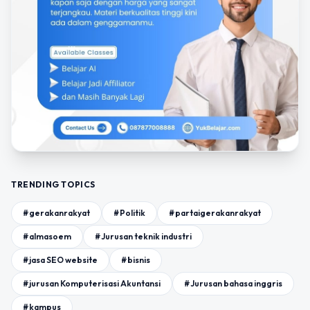
TRENDING TOPICS
#gerakanrakyat
#Politik
#partaigerakanrakyat
#almasoem
#Jurusan teknik industri
#jasa SEO website
#bisnis
#jurusan Komputerisasi Akuntansi
#Jurusan bahasa inggris
#kampus