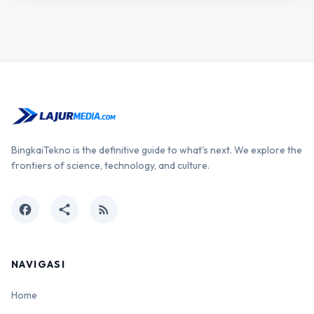
BingkaiTekno is the definitive guide to what's next. We explore the
frontiers of science, technology, and culture.
facebook
share
rss_feed
NAVIGASI
Home