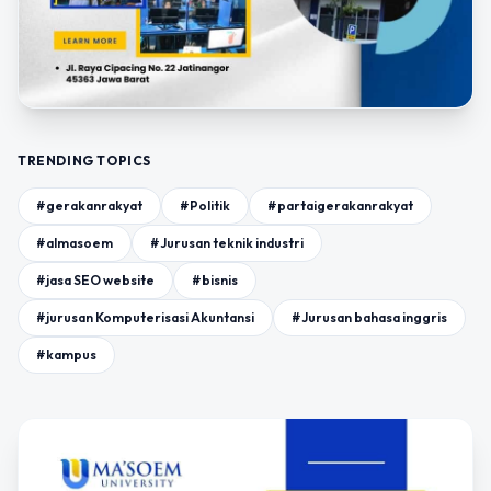
TRENDING TOPICS
#gerakanrakyat
#Politik
#partaigerakanrakyat
#almasoem
#Jurusan teknik industri
#jasa SEO website
#bisnis
#jurusan Komputerisasi Akuntansi
#Jurusan bahasa inggris
#kampus