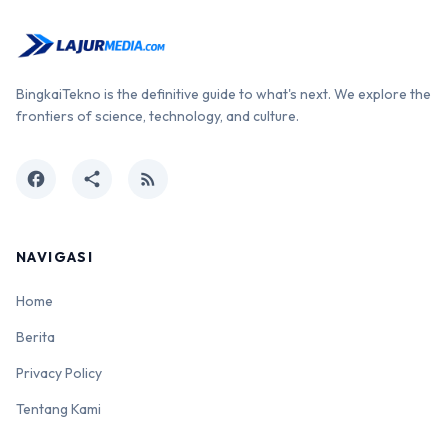
BingkaiTekno is the definitive guide to what's next. We explore the
frontiers of science, technology, and culture.
facebook
share
rss_feed
NAVIGASI
Home
Berita
Privacy Policy
Tentang Kami