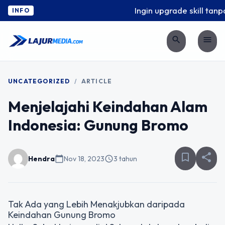
Ingin upgrade skill tanpa
INFO
search
menu
UNCATEGORIZED
/
ARTICLE
Menjelajahi Keindahan Alam
Indonesia: Gunung Bromo
bookmark_border
share
Hendra
calendar_today
Nov 18, 2023
schedule
3 tahun
Tak Ada yang Lebih Menakjubkan daripada
Keindahan Gunung Bromo