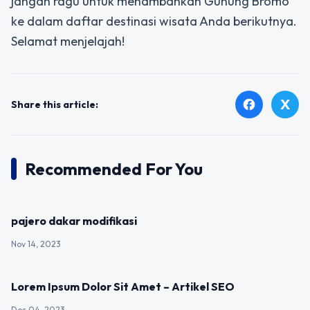
jangan ragu untuk menambahkan Gunung Bromo
ke dalam daftar destinasi wisata Anda berikutnya.
Selamat menjelajah!
X
facebook
Share this article:
Recommended For You
UNCATEGORIZED
pajero dakar modifikasi
Nov 14, 2023
UNCATEGORIZED
Lorem Ipsum Dolor Sit Amet – Artikel SEO
Des 04, 2023