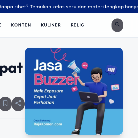
 ribet? Temukan kelas seru dan materi lengkap hanya di YukB
search
E
KONTEN
KULINER
RELIGI
epat
bookmark_border
share