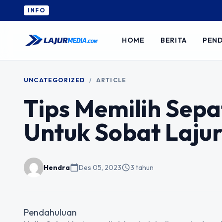
INFO
HOME
BERITA
PEND
UNCATEGORIZED
/
ARTICLE
Tips Memilih Sep
Untuk Sobat Laju
Hendra
calendar_today
Des 05, 2023
schedule
3 tahun
Pendahuluan