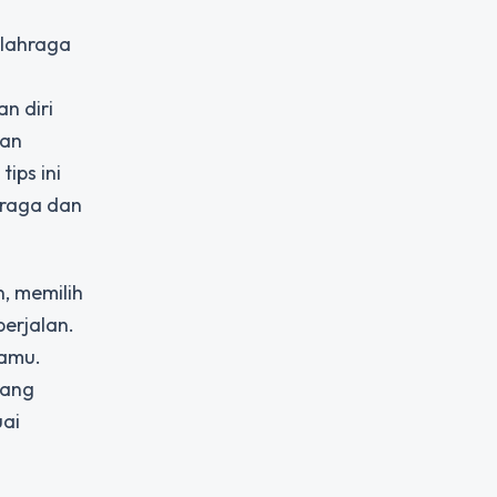
olahraga
n diri
man
ips ini
hraga dan
, memilih
erjalan.
kamu.
yang
uai