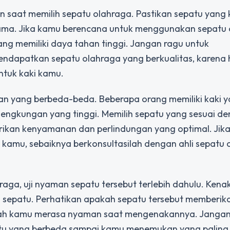
n saat memilih sepatu olahraga. Pastikan sepatu yang 
 lama. Jika kamu berencana untuk menggunakan sepatu
ang memiliki daya tahan tinggi. Jangan ragu untuk
ndapatkan sepatu olahraga yang berkualitas, karena h
ntuk kaki kamu.
alan yang berbeda-beda. Beberapa orang memiliki kaki 
 lengkungan yang tinggi. Memilih sepatu yang sesuai d
rikan kenyamanan dan perlindungan yang optimal. Jik
n kamu, sebaiknya berkonsultasilah dengan ahli sepatu
ga, uji nyaman sepatu tersebut terlebih dahulu. Kena
o sepatu. Perhatikan apakah sepatu tersebut memberik
kah kamu merasa nyaman saat mengenakannya. Janga
tu yang berbeda sampai kamu menemukan yang paling