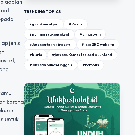
ga adalah
saat
TRENDING TOPICS
kepada
#gerakanrakyat
#Politik
#partaigerakanrakyat
#almasoem
ap jenis
#Jurusan teknik industri
#jasa SEO website
an
#bisnis
#jurusan Komputerisasi Akuntansi
asket,
#Jurusan bahasa inggris
#kampus
yang
 kamu
ar, karena
ukuran
n untuk