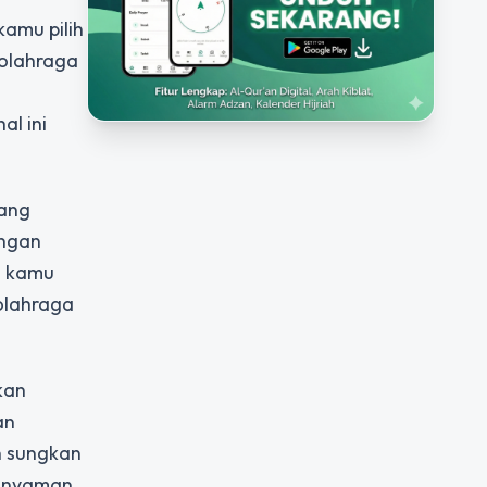
kamu pilih
 olahraga
al ini
yang
engan
a kamu
 olahraga
kan
an
n sungkan
 nyaman.