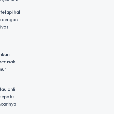
tetapi hal
ai dengan
ivasi
ihkan
 merusak
mur
au ahli
 sepatu
ncarinya