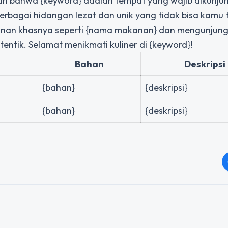
kan bahwa {keyword} adalah tempat yang wajib dikunjun
berbagai hidangan lezat dan unik yang tidak bisa kamu
anan khasnya seperti {nama makanan} dan mengunjung
ntik. Selamat menikmati kuliner di {keyword}!
Bahan
Deskripsi
{bahan}
{deskripsi}
{bahan}
{deskripsi}