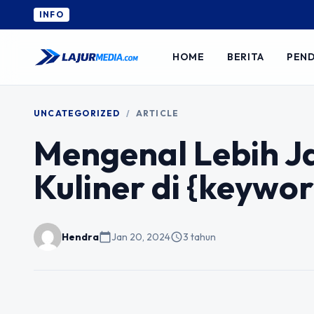
INFO
HOME
BERITA
PEND
UNCATEGORIZED
/
ARTICLE
Mengenal Lebih J
Kuliner di {keywor
Hendra
calendar_today
Jan 20, 2024
schedule
3 tahun