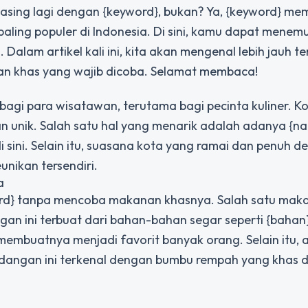
 asing lagi dengan {keyword}, bukan? Ya, {keyword} m
 paling populer di Indonesia. Di sini, kamu dapat mene
alam artikel kali ini, kita akan mengenal lebih jauh t
nan khas yang wajib dicoba. Selamat membaca!
bagi para wisatawan, terutama bagi pecinta kuliner. Kot
n unik. Salah satu hal yang menarik adalah adanya {n
sini. Selain itu, suasana kota yang ramai dan penuh d
unikan tersendiri.
a
word} tanpa mencoba makanan khasnya. Salah satu mak
n ini terbuat dari bahan-bahan segar seperti {bahan}
membuatnya menjadi favorit banyak orang. Selain itu, 
idangan ini terkenal dengan bumbu rempah yang khas