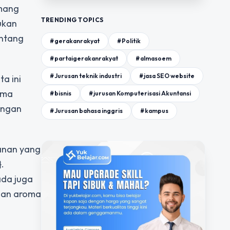
emang
TRENDING TOPICS
mukan
entang
#gerakanrakyat
#Politik
#partaigerakanrakyat
#almasoem
#Jurusan teknik industri
#jasa SEO website
a ini
ama
#bisnis
#jurusan Komputerisasi Akuntansi
engan
#Jurusan bahasa inggris
#kampus
anan yang
.
ada juga
 dan aroma