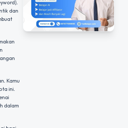
eyword}.
ntik dan
embuat
 makan
an
dangan
an. Kamu
ta ini.
enai
ih dalam