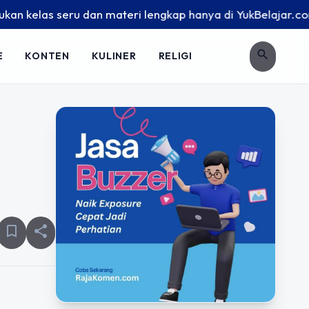
elas seru dan materi lengkap hanya di YukBelajar.com. Mulai
search
E
KONTEN
KULINER
RELIGI
bookmark_border
share