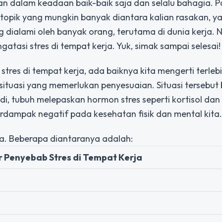
an dalam keadaan baik-baik saja dan selalu bahagia. 
topik yang mungkin banyak diantara kalian rasakan, yai
 dialami oleh banyak orang, terutama di dunia kerja. 
ngatasi stres di tempat kerja. Yuk, simak sampai selesai!
res di tempat kerja, ada baiknya kita mengerti terleb
 situasi yang memerlukan penyesuaian. Situasi tersebut 
jadi, tubuh melepaskan hormon stres seperti kortisol dan
erdampak negatif pada kesehatan fisik dan mental kita.
ja. Beberapa diantaranya adalah:
r Penyebab Stres di Tempat Kerja