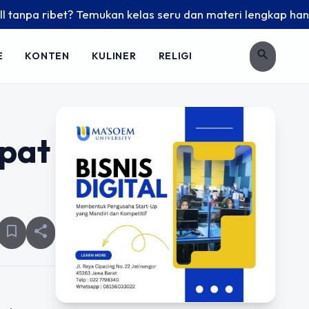
npa ribet? Temukan kelas seru dan materi lengkap hanya di Y
search
E
KONTEN
KULINER
RELIGI
mpat
bookmark_border
share