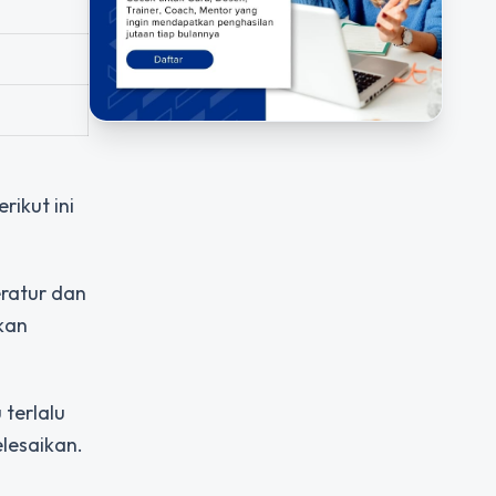
rikut ini
ratur dan
kan
 terlalu
lesaikan.