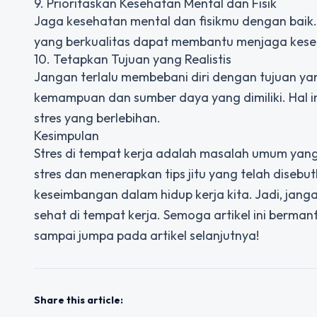
9. Prioritaskan Kesehatan Mental dan Fisik
Jaga kesehatan mental dan fisikmu dengan baik. 
yang berkualitas dapat membantu menjaga kesei
10. Tetapkan Tujuan yang Realistis
Jangan terlalu membebani diri dengan tujuan yan
kemampuan dan sumber daya yang dimiliki. Hal 
stres yang berlebihan.
Kesimpulan
Stres di tempat kerja adalah masalah umum yan
stres dan menerapkan tips jitu yang telah diseb
keseimbangan dalam hidup kerja kita. Jadi, jang
sehat di tempat kerja. Semoga artikel ini berm
sampai jumpa pada artikel selanjutnya!
Share this article: