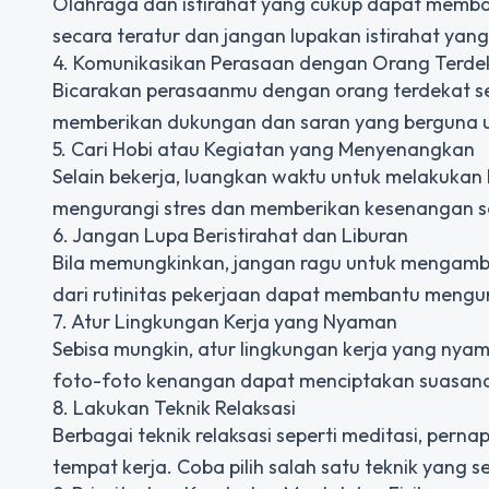
Olahraga dan istirahat yang cukup dapat memba
secara teratur dan jangan lupakan istirahat yang
4. Komunikasikan Perasaan dengan Orang Terde
Bicarakan perasaanmu dengan orang terdekat se
memberikan dukungan dan saran yang berguna un
5. Cari Hobi atau Kegiatan yang Menyenangkan
Selain bekerja, luangkan waktu untuk melakukan
mengurangi stres dan memberikan kesenangan se
6. Jangan Lupa Beristirahat dan Liburan
Bila memungkinkan, jangan ragu untuk mengambil 
dari rutinitas pekerjaan dapat membantu mengur
7. Atur Lingkungan Kerja yang Nyaman
Sebisa mungkin, atur lingkungan kerja yang n
foto-foto kenangan dapat menciptakan suasana 
8. Lakukan Teknik Relaksasi
Berbagai teknik relaksasi seperti meditasi, per
tempat kerja. Coba pilih salah satu teknik yang