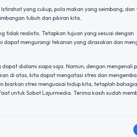
Istirahat yang cukup, pola makan yang seimbang, dan 
mbangan tubuh dan pikiran kita.
g tidak realistis. Tetapkan tujuan yang sesuai dengan
ini dapat mengurangi tekanan yang dirasakan dan men
g dapat dialami siapa saja. Namun, dengan mengenali
utkan di atas, kita dapat mengatasi stres dan mengemba
an biarkan stres menguasai hidup kita, tetaplah bahagi
anfaat untuk Sobat Lajurmedia. Terima kasih sudah mem