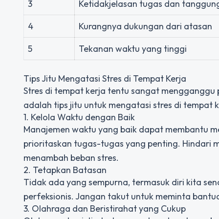
3
Ketidakjelasan tugas dan tanggun
4
Kurangnya dukungan dari atasan
5
Tekanan waktu yang tinggi
Tips Jitu Mengatasi Stres di Tempat Kerja
Stres di tempat kerja tentu sangat mengganggu pr
adalah tips jitu untuk mengatasi stres di tempat k
1. Kelola Waktu dengan Baik
Manajemen waktu yang baik dapat membantu meng
prioritaskan tugas-tugas yang penting. Hindari
menambah beban stres.
2. Tetapkan Batasan
Tidak ada yang sempurna, termasuk diri kita send
perfeksionis. Jangan takut untuk meminta bantua
3. Olahraga dan Beristirahat yang Cukup