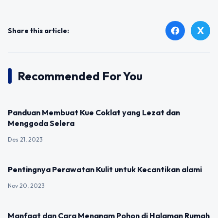
X
facebook
Share this article:
Recommended For You
UNCATEGORIZED
Panduan Membuat Kue Coklat yang Lezat dan
Menggoda Selera
Des 21, 2023
UNCATEGORIZED
Pentingnya Perawatan Kulit untuk Kecantikan alami
Nov 20, 2023
UNCATEGORIZED
Manfaat dan Cara Menanam Pohon di Halaman Rumah