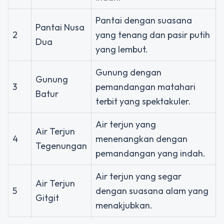
Pantai dengan suasana
Pantai Nusa
2
yang tenang dan pasir putih
Dua
yang lembut.
Gunung dengan
Gunung
3
pemandangan matahari
Batur
terbit yang spektakuler.
Air terjun yang
Air Terjun
4
menenangkan dengan
Tegenungan
pemandangan yang indah.
Air terjun yang segar
Air Terjun
5
dengan suasana alam yang
Gitgit
menakjubkan.