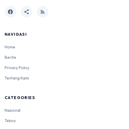
facebook
share
rss_feed
NAVIGASI
Home
Berita
Privacy Policy
Tentang Kami
CATEGORIES
Nasional
Tekno