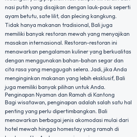
nasi putih yang disajikan dengan lauk-pauk seperti
ayam betutu, sate lilit, dan plecing kangkung.
Tidak hanya makanan tradisional, Bali juga
memiliki banyak restoran mewah yang menyajikan
masakan internasional. Restoran-restoran ini
menawarkan pengalaman kuliner yang berkualitas
dengan menggunakan bahan-bahan segar dan
cita rasa yang menggugah selera. Jadi, jika Anda
menginginkan makanan yang lebih eksklusif, Bali
juga memiliki banyak pilihan untuk Anda.
Penginapan Nyaman dan Ramah di Kantong
Bagi wisatawan, penginapan adalah salah satu hal
penting yang perlu dipertimbangkan. Bali
menawarkan berbagai jenis akomodasi mulai dari
hotel mewah hingga homestay yang ramah di