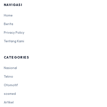
NAVIGASI
Home
Berita
Privacy Policy
Tentang Kami
CATEGORIES
Nasional
Tekno
Otomotif
sosmed
Artikel