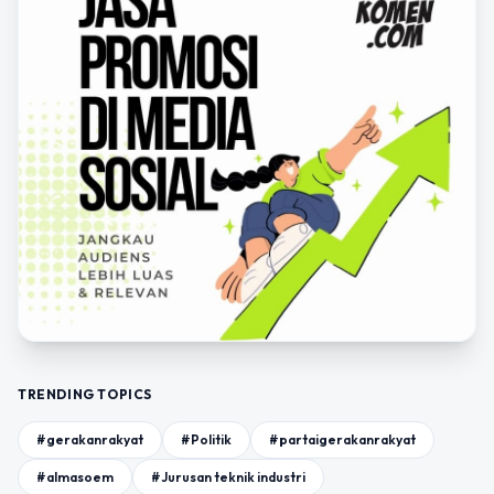
TRENDING TOPICS
#gerakanrakyat
#Politik
#partaigerakanrakyat
#almasoem
#Jurusan teknik industri