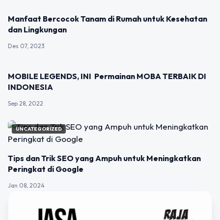
UNCATEGORIZED
Manfaat Bercocok Tanam di Rumah untuk Kesehatan
dan Lingkungan
Des 07, 2023
UNCATEGORIZED
MOBILE LEGENDS, INI Permainan MOBA TERBAIK DI
INDONESIA
Sep 28, 2022
UNCATEGORIZED
Tips dan Trik SEO yang Ampuh untuk Meningkatkan
Peringkat di Google
Jan 08, 2024