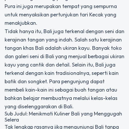
Pura ini juga merupakan tempat yang sempurna
untuk menyaksikan pertunjukan tari Kecak yang
menakjubkan.
Tidak hanya itu, Bali juga terkenal dengan seni dan
kerajinan tangan yang indah. Salah satu kerajinan
tangan khas Bali adalah ukiran kayu. Banyak toko
dan galeri seni di Bali yang menjual berbagai ukiran
kayu yang cantik dan detail. Selain itu, Bali juga
terkenal dengan kain tradisionalnya, seperti kain
batik dan songket. Para pengunjung dapat
membeli kain-kain ini sebagai buah tangan atau
bahkan belajar membuatnya melalui kelas-kelas
yang diselenggarakan di Bali.
Sub Judul: Menikmati Kuliner Bali yang Menggugah
Selera
Tak lengkap rasanya jika mengunjungi Bali tanpa