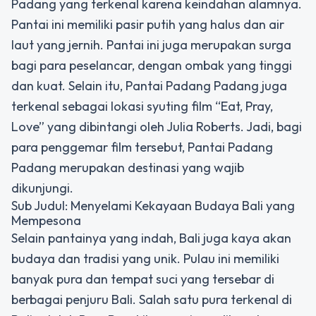
Padang yang terkenal karena keindahan alamnya.
Pantai ini memiliki pasir putih yang halus dan air
laut yang jernih. Pantai ini juga merupakan surga
bagi para peselancar, dengan ombak yang tinggi
dan kuat. Selain itu, Pantai Padang Padang juga
terkenal sebagai lokasi syuting film “Eat, Pray,
Love” yang dibintangi oleh Julia Roberts. Jadi, bagi
para penggemar film tersebut, Pantai Padang
Padang merupakan destinasi yang wajib
dikunjungi.
Sub Judul: Menyelami Kekayaan Budaya Bali yang
Mempesona
Selain pantainya yang indah, Bali juga kaya akan
budaya dan tradisi yang unik. Pulau ini memiliki
banyak pura dan tempat suci yang tersebar di
berbagai penjuru Bali. Salah satu pura terkenal di