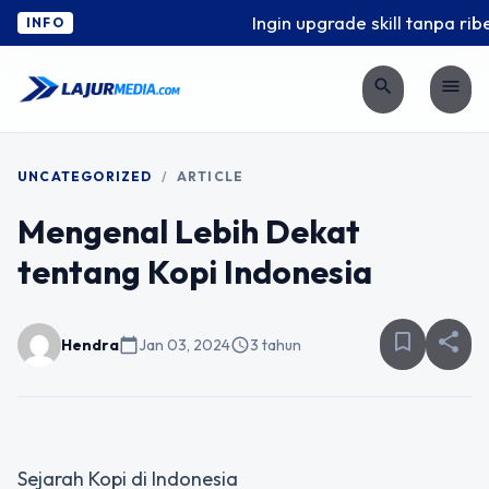
Ingin upgrade skill tanpa ribe
INFO
search
menu
UNCATEGORIZED
/
ARTICLE
Mengenal Lebih Dekat
tentang Kopi Indonesia
bookmark_border
share
Hendra
calendar_today
Jan 03, 2024
schedule
3 tahun
Sejarah Kopi di Indonesia