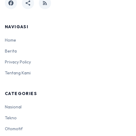
facebook
share
rss_feed
NAVIGASI
Home
Berita
Privacy Policy
Tentang Kami
CATEGORIES
Nasional
Tekno
Otomotif