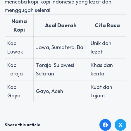
mencoba kopi-kopi Indonesia yang lezat dan
menggugah selera!
Nama
Asal Daerah
Cita Rasa
Kopi
Kopi
Unik dan
Jawa, Sumatera, Bali
Luwak
lezat
Kopi
Toraja, Sulawesi
Khas dan
Toraja
Selatan
kental
Kopi
Kuat dan
Gayo, Aceh
Gayo
tajam
X
facebook
Share this article: