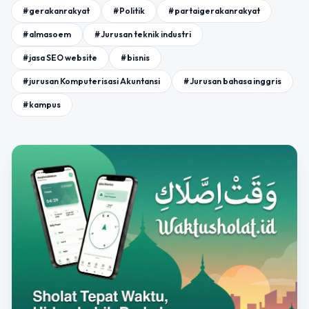
#gerakanrakyat
#Politik
#partaigerakanrakyat
#almasoem
#Jurusan teknik industri
#jasa SEO website
#bisnis
#jurusan Komputerisasi Akuntansi
#Jurusan bahasa inggris
#kampus