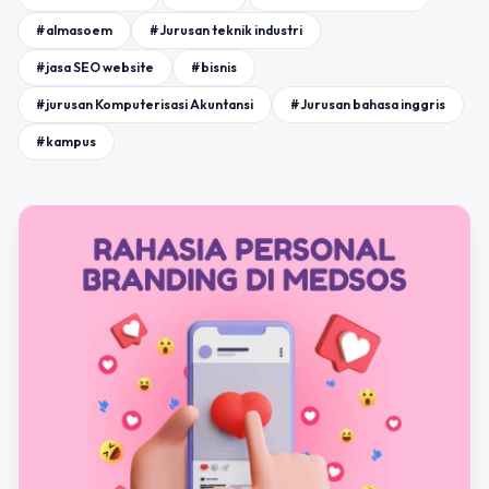
#almasoem
#Jurusan teknik industri
#jasa SEO website
#bisnis
#jurusan Komputerisasi Akuntansi
#Jurusan bahasa inggris
#kampus