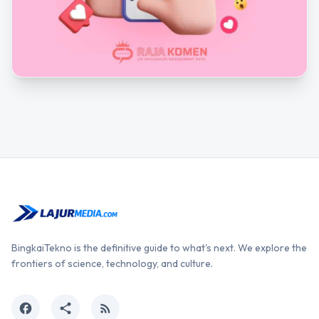
BingkaiTekno is the definitive guide to what's next. We explore the
frontiers of science, technology, and culture.
facebook
share
rss_feed