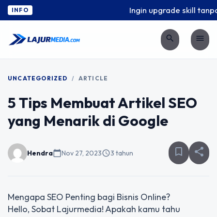
Ingin upgrade skill tanpa
INFO
search
menu
UNCATEGORIZED
/
ARTICLE
5 Tips Membuat Artikel SEO
yang Menarik di Google
bookmark_border
share
Hendra
calendar_today
Nov 27, 2023
schedule
3 tahun
Mengapa SEO Penting bagi Bisnis Online?
Hello, Sobat Lajurmedia! Apakah kamu tahu