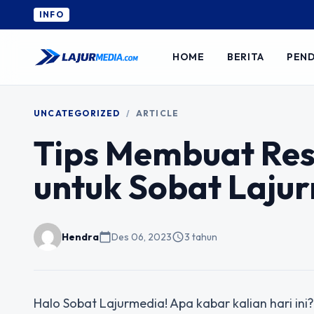
INFO
HOME
BERITA
PEND
UNCATEGORIZED
/
ARTICLE
Tips Membuat Re
untuk Sobat Laju
Hendra
calendar_today
Des 06, 2023
schedule
3 tahun
Halo Sobat Lajurmedia! Apa kabar kalian hari ini