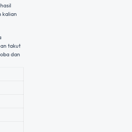
hasil
 kalian
a
gan takut
coba dan