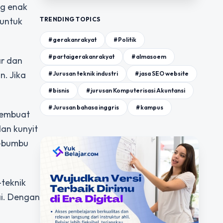
ng enak
TRENDING TOPICS
 untuk
#gerakanrakyat
#Politik
#partaigerakanrakyat
#almasoem
r dan
n. Jika
#Jurusan teknik industri
#jasa SEO website
#bisnis
#jurusan Komputerisasi Akuntansi
#Jurusan bahasa inggris
#kampus
membuat
an kunyit
u-bumbu
-teknik
ai. Dengan