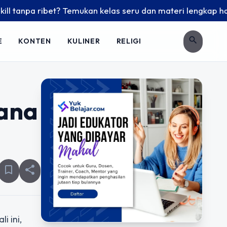
npa ribet? Temukan kelas seru dan materi lengkap hanya di Y
search
E
KONTEN
KULINER
RELIGI
ana
bookmark_border
share
i ini,