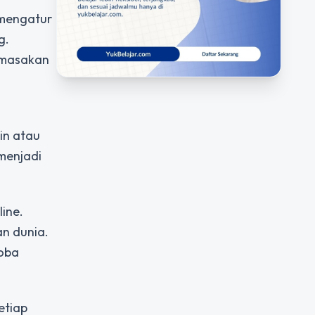
 mengatur
g.
r masakan
in atau
menjadi
line.
n dunia.
coba
etiap