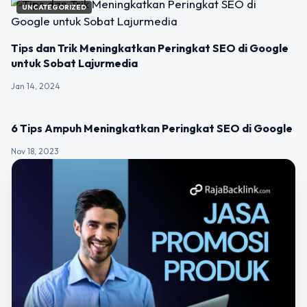
UNCATEGORIZED
Tips dan Trik Meningkatkan Peringkat SEO di Google
untuk Sobat Lajurmedia
Jan 14, 2024
UNCATEGORIZED
6 Tips Ampuh Meningkatkan Peringkat SEO di Google
Nov 18, 2023