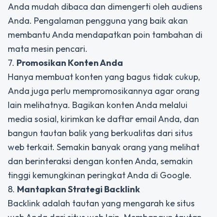
Anda mudah dibaca dan dimengerti oleh audiens
Anda. Pengalaman pengguna yang baik akan
membantu Anda mendapatkan poin tambahan di
mata mesin pencari.
7.
Promosikan Konten Anda
Hanya membuat konten yang bagus tidak cukup,
Anda juga perlu mempromosikannya agar orang
lain melihatnya. Bagikan konten Anda melalui
media sosial, kirimkan ke daftar email Anda, dan
bangun tautan balik yang berkualitas dari situs
web terkait. Semakin banyak orang yang melihat
dan berinteraksi dengan konten Anda, semakin
tinggi kemungkinan peringkat Anda di Google.
8.
Mantapkan Strategi Backlink
Backlink adalah tautan yang mengarah ke situs