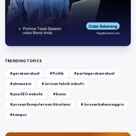
TRENDING TOPICS
#gerakanrakyat
#Politik
#partaigerakanrakyat
#almasoem
#Jurusan teknik industri
#jasa SEO website
#bisnis
#jurusan Komputerisasi Akuntansi
#Jurusan bahasa inggris
#kampus