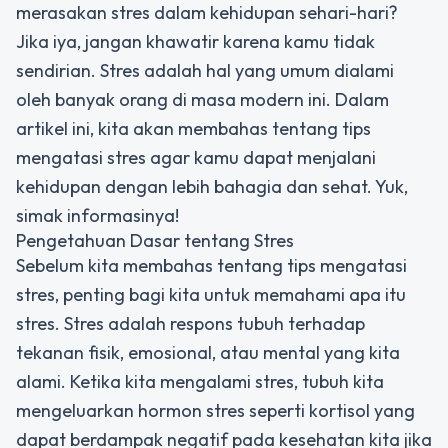
merasakan stres dalam kehidupan sehari-hari?
Jika iya, jangan khawatir karena kamu tidak
sendirian. Stres adalah hal yang umum dialami
oleh banyak orang di masa modern ini. Dalam
artikel ini, kita akan membahas tentang tips
mengatasi stres agar kamu dapat menjalani
kehidupan dengan lebih bahagia dan sehat. Yuk,
simak informasinya!
Pengetahuan Dasar tentang Stres
Sebelum kita membahas tentang tips mengatasi
stres, penting bagi kita untuk memahami apa itu
stres. Stres adalah respons tubuh terhadap
tekanan fisik, emosional, atau mental yang kita
alami. Ketika kita mengalami stres, tubuh kita
mengeluarkan hormon stres seperti kortisol yang
dapat berdampak negatif pada kesehatan kita jika