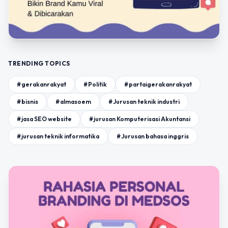
TRENDING TOPICS
#gerakanrakyat
#Politik
#partaigerakanrakyat
#bisnis
#almasoem
#Jurusan teknik industri
#jasa SEO website
#jurusan Komputerisasi Akuntansi
#jurusan teknik informatika
#Jurusan bahasa inggris