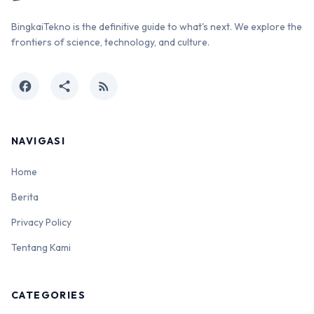
BingkaiTekno is the definitive guide to what's next. We explore the
frontiers of science, technology, and culture.
facebook
share
rss_feed
NAVIGASI
Home
Berita
Privacy Policy
Tentang Kami
CATEGORIES