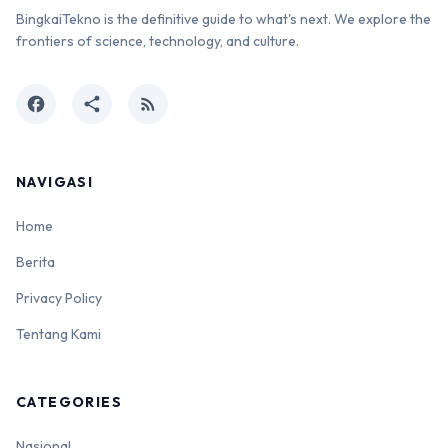
BingkaiTekno is the definitive guide to what's next. We explore the
frontiers of science, technology, and culture.
facebook
share
rss_feed
NAVIGASI
Home
Berita
Privacy Policy
Tentang Kami
CATEGORIES
Nasional