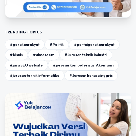
TRENDING TOPICS
#gerakanrakyat
#Politik
#partaigerakanrakyat
#bisnis
#almasoem
#Jurusan teknik industri
#jasa SEO website
#jurusan Komputerisasi Akuntansi
#jurusan teknik informatika
#Jurusan bahasa inggris