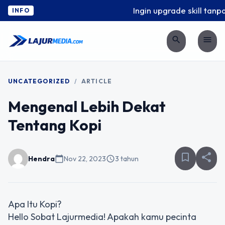
Ingin upgrade skill tanpa
INFO
search
menu
UNCATEGORIZED
/
ARTICLE
Mengenal Lebih Dekat
Tentang Kopi
bookmark_border
share
Hendra
calendar_today
Nov 22, 2023
schedule
3 tahun
Apa Itu Kopi?
Hello Sobat Lajurmedia! Apakah kamu pecinta