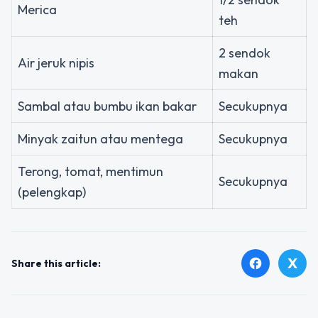
Merica
teh
2 sendok
Air jeruk nipis
makan
Sambal atau bumbu ikan bakar
Secukupnya
Minyak zaitun atau mentega
Secukupnya
Terong, tomat, mentimun
Secukupnya
(pelengkap)
X
facebook
Share this article: