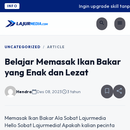
Ingin upgrade skill tanp
INFO
search
menu
UNCATEGORIZED
/
ARTICLE
Belajar Memasak Ikan Bakar
yang Enak dan Lezat
bookmark_border
share
Hendra
calendar_today
Des 08, 2023
schedule
3 tahun
Memasak Ikan Bakar Ala Sobat Lajurmedia
Hello Sobat Lajurmedia! Apakah kalian pecinta