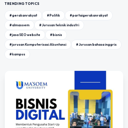
TRENDING TOPICS
#gerakanrakyat
#Politik
#partaigerakanrakyat
#almasoem
#Jurusan teknik industri
#jasa SEO website
#bisnis
#jurusan Komputerisasi Akuntansi
#Jurusan bahasa inggris
#kampus