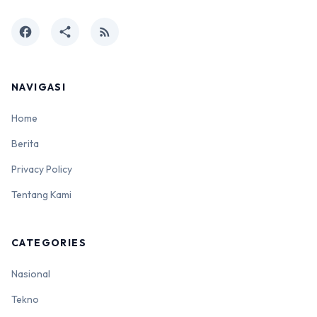
facebook
share
rss_feed
NAVIGASI
Home
Berita
Privacy Policy
Tentang Kami
CATEGORIES
Nasional
Tekno