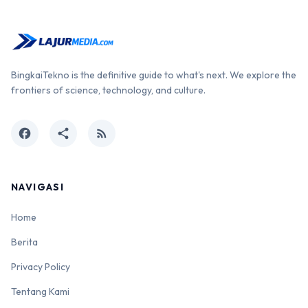
BingkaiTekno is the definitive guide to what's next. We explore the
frontiers of science, technology, and culture.
facebook
share
rss_feed
NAVIGASI
Home
Berita
Privacy Policy
Tentang Kami