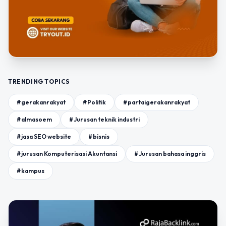
TRENDING TOPICS
#gerakanrakyat
#Politik
#partaigerakanrakyat
#almasoem
#Jurusan teknik industri
#jasa SEO website
#bisnis
#jurusan Komputerisasi Akuntansi
#Jurusan bahasa inggris
#kampus