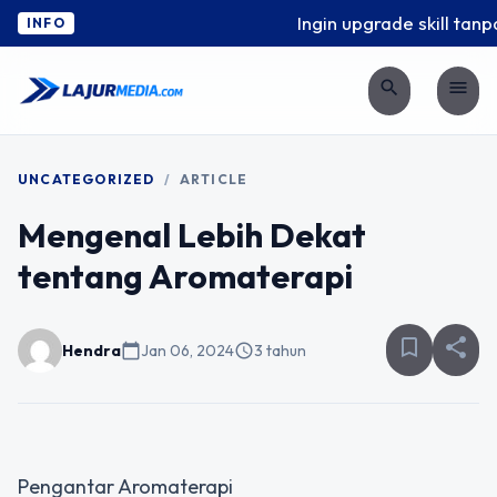
Ingin upgrade skill tanpa
INFO
search
menu
UNCATEGORIZED
/
ARTICLE
Mengenal Lebih Dekat
tentang Aromaterapi
bookmark_border
share
Hendra
calendar_today
Jan 06, 2024
schedule
3 tahun
Pengantar Aromaterapi