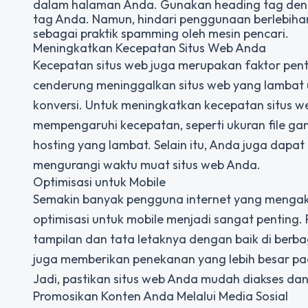
dalam halaman Anda. Gunakan heading tag denga
tag Anda. Namun, hindari penggunaan berlebihan
sebagai praktik spamming oleh mesin pencari.
Meningkatkan Kecepatan Situs Web Anda
Kecepatan situs web juga merupakan faktor pent
cenderung meninggalkan situs web yang lambat 
konversi. Untuk meningkatkan kecepatan situs 
mempengaruhi kecepatan, seperti ukuran file gam
hosting yang lambat. Selain itu, Anda juga dap
mengurangi waktu muat situs web Anda.
Optimisasi untuk Mobile
Semakin banyak pengguna internet yang mengakses
optimisasi untuk mobile menjadi sangat penting.
tampilan dan tata letaknya dengan baik di berb
juga memberikan penekanan yang lebih besar pad
Jadi, pastikan situs web Anda mudah diakses dan 
Promosikan Konten Anda Melalui Media Sosial