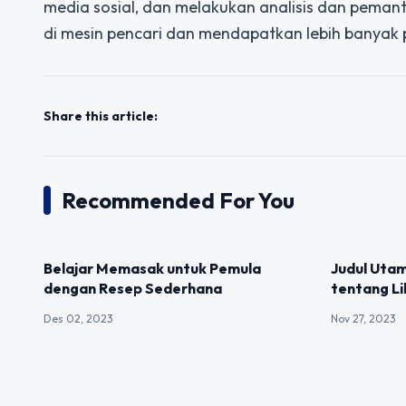
media sosial, dan melakukan analisis dan peman
di mesin pencari dan mendapatkan lebih banyak
Share this article:
Recommended For You
UNCATEGORIZED
UNCATEGOR
Belajar Memasak untuk Pemula
Judul Uta
dengan Resep Sederhana
tentang Li
Des 02, 2023
Nov 27, 2023