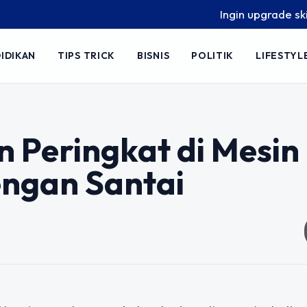
Ingin upgrade skill tanpa
IDIKAN
TIPS TRICK
BISNIS
POLITIK
LIFESTYL
 Peringkat di Mesin
engan Santai