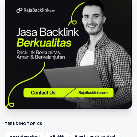
TRENDING TOPICS
#gerakanrakyat
#Politik
#partaigerakanrakyat