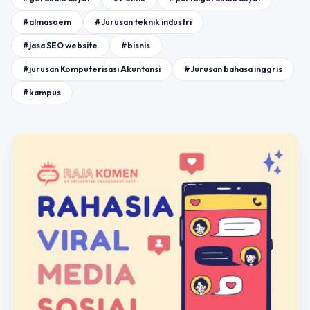
#almasoem
#Jurusan teknik industri
#jasa SEO website
#bisnis
#jurusan Komputerisasi Akuntansi
#Jurusan bahasa inggris
#kampus