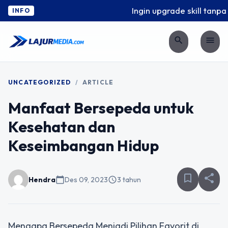
Ingin upgrade skill tanpa 
INFO
search
menu
UNCATEGORIZED
/
ARTICLE
Manfaat Bersepeda untuk
Kesehatan dan
Keseimbangan Hidup
bookmark_border
share
Hendra
calendar_today
Des 09, 2023
schedule
3 tahun
Mengapa Bersepeda Menjadi Pilihan Favorit di