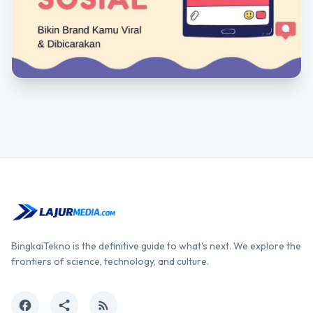
BingkaiTekno is the definitive guide to what's next. We explore the
frontiers of science, technology, and culture.
facebook
share
rss_feed