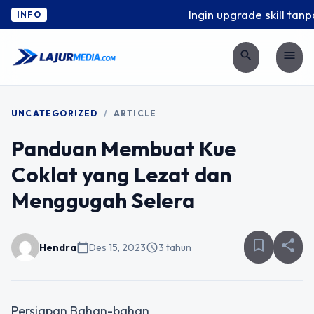
Ingin upgrade skill tanpa
INFO
search
menu
UNCATEGORIZED
/
ARTICLE
Panduan Membuat Kue
Coklat yang Lezat dan
Menggugah Selera
bookmark_border
share
Hendra
calendar_today
Des 15, 2023
schedule
3 tahun
Persiapan Bahan-bahan