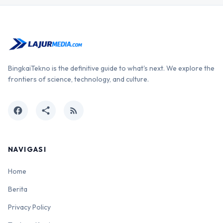
BingkaiTekno is the definitive guide to what's next. We explore the
frontiers of science, technology, and culture.
facebook
share
rss_feed
NAVIGASI
Home
Berita
Privacy Policy