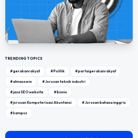
TRENDING TOPICS
#gerakanrakyat
#Politik
#partaigerakanrakyat
#almasoem
#Jurusan teknik industri
#jasa SEO website
#bisnis
#jurusan Komputerisasi Akuntansi
#Jurusan bahasa inggris
#kampus