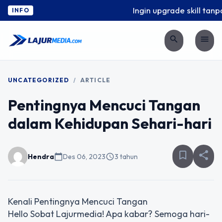
Ingin upgrade skill tanpa
INFO
search
menu
UNCATEGORIZED
/
ARTICLE
Pentingnya Mencuci Tangan
dalam Kehidupan Sehari-hari
bookmark_border
share
Hendra
calendar_today
Des 06, 2023
schedule
3 tahun
Kenali Pentingnya Mencuci Tangan
Hello Sobat Lajurmedia! Apa kabar? Semoga hari-