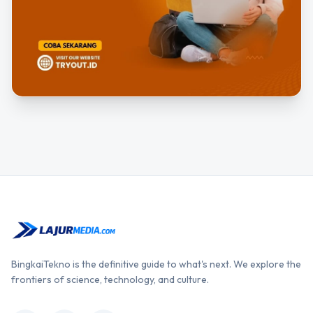
BingkaiTekno is the definitive guide to what's next. We explore the
frontiers of science, technology, and culture.