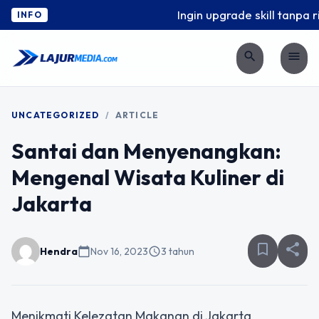
Ingin upgrade skill tanpa ri
INFO
search
menu
UNCATEGORIZED
/
ARTICLE
Santai dan Menyenangkan:
Mengenal Wisata Kuliner di
Jakarta
bookmark_border
share
Hendra
calendar_today
Nov 16, 2023
schedule
3 tahun
Menikmati Kelezatan Makanan di Jakarta