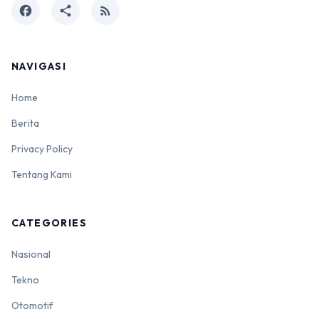
facebook
share
rss_feed
NAVIGASI
Home
Berita
Privacy Policy
Tentang Kami
CATEGORIES
Nasional
Tekno
Otomotif