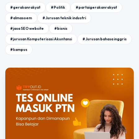
#gerakanrakyat
#Politik
#partaigerakanrakyat
#almasoem
#Jurusan teknik industri
#jasa SEO website
#bisnis
#jurusan Komputerisasi Akuntansi
#Jurusan bahasa inggris
#kampus