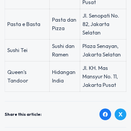
Pusat
Jl. Senopati No.
Pasta dan
Pasta e Basta
82, Jakarta
Pizza
Selatan
Sushi dan
Plaza Senayan,
Sushi Tei
Ramen
Jakarta Selatan
Jl. KH. Mas
Queen’s
Hidangan
Mansyur No. 11,
Tandoor
India
Jakarta Pusat
X
facebook
Share this article: