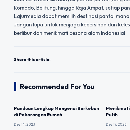
Komodo, Belitung, hingga Raja Ampat, setiap pant
Lajurmedia dapat memilih destinasi pantai mana 
Jangan lupa untuk menjaga kebersihan dan kelest
berlibur dan menikmati pesona alam Indonesia!
Share this article:
Recommended For You
UNCATEGORIZED
UNCATEGOR
Panduan Lengkap Mengenai Berkebun
Menikmati 
di Pekarangan Rumah
Putih
Des 14, 2023
Des 19, 2023