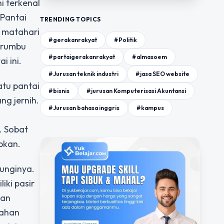
i terkenal
 Pantai
TRENDING TOPICS
n matahari
#gerakanrakyat
#Politik
erumbu
#partaigerakanrakyat
#almasoem
i ini.
#Jurusan teknik industri
#jasa SEO website
atu pantai
#bisnis
#jurusan Komputerisasi Akuntansi
ng jernih.
#Jurusan bahasa inggris
#kampus
. Sobat
bkan.
junginya.
iki pasir
dan
dahan