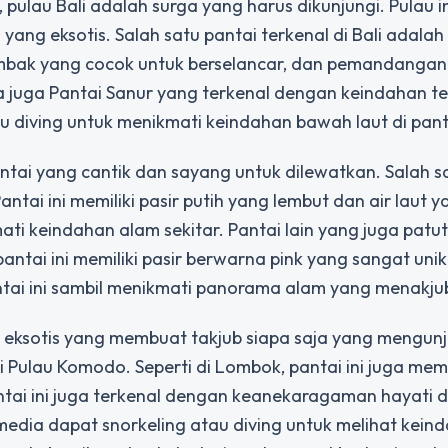
 pulau Bali adalah surga yang harus dikunjungi. Pulau in
ng eksotis. Salah satu pantai terkenal di Bali adalah
s, ombak yang cocok untuk berselancar, dan pemandanga
a juga Pantai Sanur yang terkenal dengan keindahan t
 diving untuk menikmati keindahan bawah laut di panta
antai yang cantik dan sayang untuk dilewatkan. Salah s
tai ini memiliki pasir putih yang lembut dan air laut ya
ti keindahan alam sekitar. Pantai lain yang juga patut
antai ini memiliki pasir berwarna pink yang sangat unik
ntai ini sambil menikmati panorama alam yang menakju
i eksotis yang membuat takjub siapa saja yang mengun
 Pulau Komodo. Seperti di Lombok, pantai ini juga memil
antai ini juga terkenal dengan keanekaragaman hayati 
dia dapat snorkeling atau diving untuk melihat kein