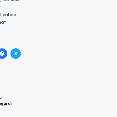
t
 pribadi.
mat
X
facebook
u
ggi di