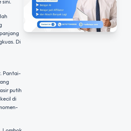
sini.
alah
g
epanjang
gkuas. Di
. Pantai-
yang
asir putih
ecil di
 momen-
i, Lombok,