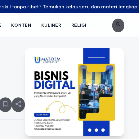
l tanpa ribet? Temukan kelas seru dan materi lengkap hanya 
search
E
KONTEN
KULINER
RELIGI
a
bookmark_border
share