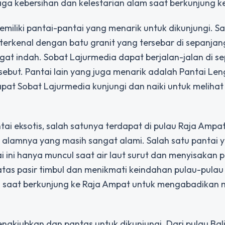
aga kebersihan dan kelestarian alam saat berkunjung ke 
emiliki pantai-pantai yang menarik untuk dikunjungi. S
 terkenal dengan batu granit yang tersebar di sepanjan
t indah. Sobat Lajurmedia dapat berjalan-jalan di s
sebut. Pantai lain yang juga menarik adalah Pantai Len
apat Sobat Lajurmedia kunjungi dan naiki untuk melihat
tai eksotis, salah satunya terdapat di pulau Raja Ampat
 alamnya yang masih sangat alami. Salah satu pantai 
 ini hanya muncul saat air laut surut dan menyisakan p
tas pasir timbul dan menikmati keindahan pulau-pulau k
 saat berkunjung ke Raja Ampat untuk mengabadikan
nakjubkan dan pantas untuk dikunjungi. Dari pulau Bal