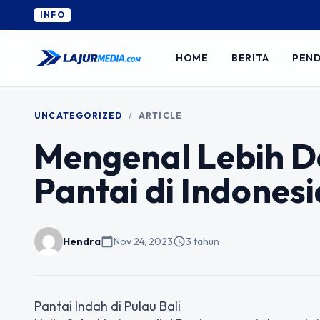
INFO
HOME
BERITA
PEND
UNCATEGORIZED
/
ARTICLE
Mengenal Lebih D
Pantai di Indonesi
Hendra
calendar_today
Nov 24, 2023
schedule
3 tahun
Pantai Indah di Pulau Bali