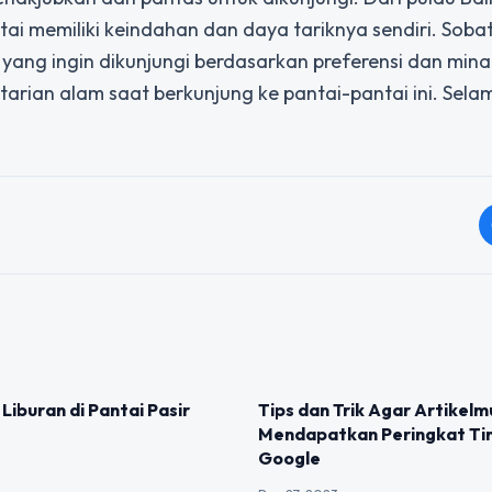
ai memiliki keindahan dan daya tariknya sendiri. Soba
yang ingin dikunjungi berdasarkan preferensi dan minat
arian alam saat berkunjung ke pantai-pantai ini. Sela
IZED
UNCATEGORIZED
Liburan di Pantai Pasir
Tips dan Trik Agar Artikelm
Mendapatkan Peringkat Tin
Google