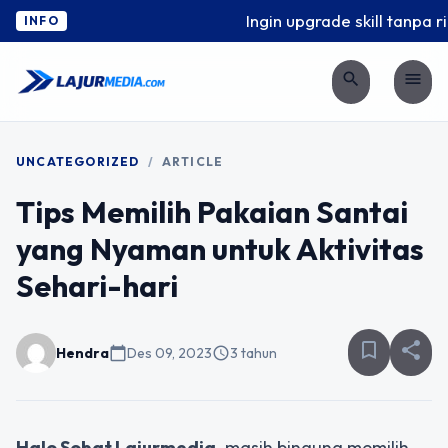
Ingin upgrade skill tanpa ri
INFO
search
menu
UNCATEGORIZED
/
ARTICLE
Tips Memilih Pakaian Santai
yang Nyaman untuk Aktivitas
Sehari-hari
bookmark_border
share
Hendra
calendar_today
Des 09, 2023
schedule
3 tahun
Halo Sobat Lajurmedia,
masih bingung memilih