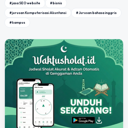
#jasa SEO website
#bisnis
#jurusan Komputerisasi Akuntansi
#Jurusan bahasa inggris
#kampus