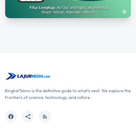
BingkaiTekno is the definitive guide to what's next. We explore the
frontiers of science, technology, and culture.
facebook
share
rss_feed