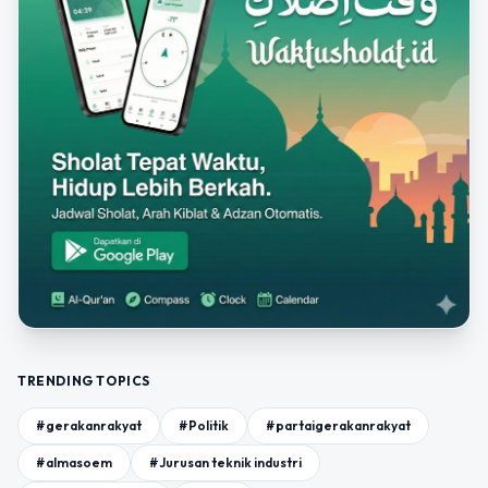
TRENDING TOPICS
#gerakanrakyat
#Politik
#partaigerakanrakyat
#almasoem
#Jurusan teknik industri