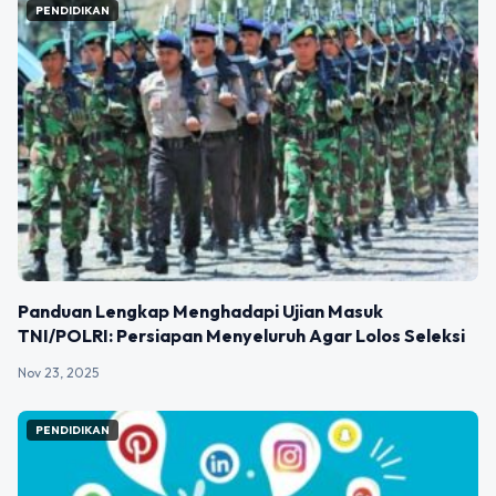
PENDIDIKAN
Panduan Lengkap Menghadapi Ujian Masuk
TNI/POLRI: Persiapan Menyeluruh Agar Lolos Seleksi
Nov 23, 2025
PENDIDIKAN