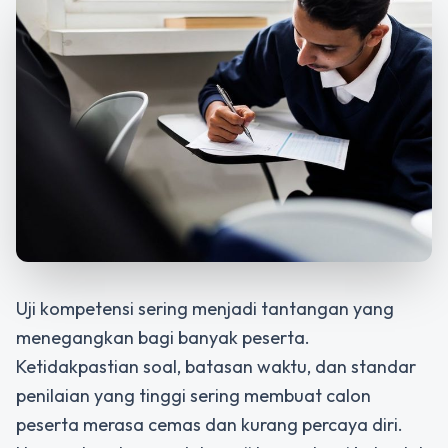
Uji kompetensi sering menjadi tantangan yang
menegangkan bagi banyak peserta.
Ketidakpastian soal, batasan waktu, dan standar
penilaian yang tinggi sering membuat calon
peserta merasa cemas dan kurang percaya diri.