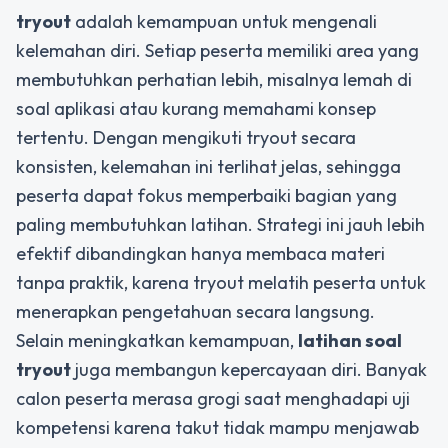
tryout
adalah kemampuan untuk mengenali
kelemahan diri. Setiap peserta memiliki area yang
membutuhkan perhatian lebih, misalnya lemah di
soal aplikasi atau kurang memahami konsep
tertentu. Dengan mengikuti tryout secara
konsisten, kelemahan ini terlihat jelas, sehingga
peserta dapat fokus memperbaiki bagian yang
paling membutuhkan latihan. Strategi ini jauh lebih
efektif dibandingkan hanya membaca materi
tanpa praktik, karena tryout melatih peserta untuk
menerapkan pengetahuan secara langsung.
Selain meningkatkan kemampuan,
latihan soal
tryout
juga membangun kepercayaan diri. Banyak
calon peserta merasa grogi saat menghadapi uji
kompetensi karena takut tidak mampu menjawab