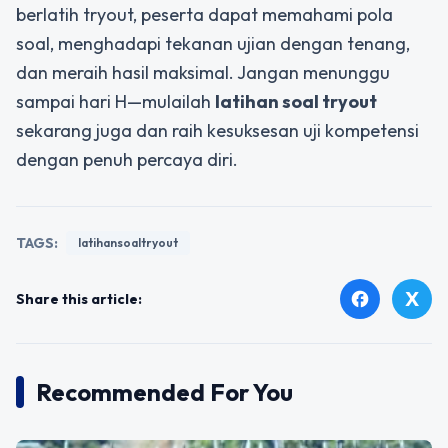
berlatih tryout, peserta dapat memahami pola
soal, menghadapi tekanan ujian dengan tenang,
dan meraih hasil maksimal. Jangan menunggu
sampai hari H—mulailah
latihan soal tryout
sekarang juga dan raih kesuksesan uji kompetensi
dengan penuh percaya diri.
TAGS:
latihansoaltryout
X
facebook
Share this article:
Recommended For You