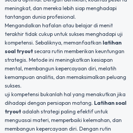
meningkat, dan mereka lebih siap menghadapi
tantangan dunia profesional.
Mengandalkan hafalan atau belajar di menit
terakhir tidak cukup untuk sukses menghadapi uji
kompetensi. Sebaliknya, memanfaatkan
latihan
soal tryout
secara rutin memberikan keuntungan
strategis. Metode ini meningkatkan kesiapan
mental, membangun kepercayaan diri, melatih
kemampuan analitis, dan memaksimalkan peluang
sukses.
uji kompetensi bukanlah hal yang menakutkan jika
dihadapi dengan persiapan matang.
Latihan soal
tryout
adalah strategi paling efektif untuk
menguasai materi, memperbaiki kelemahan, dan
membangun kepercayaan diri. Dengan rutin