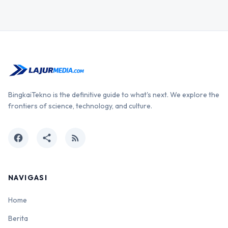
BingkaiTekno is the definitive guide to what's next. We explore the
frontiers of science, technology, and culture.
facebook
share
rss_feed
NAVIGASI
Home
Berita