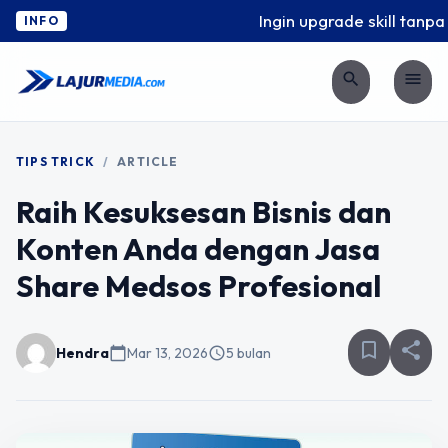
Ingin upgrade skill tanpa r
INFO
search
menu
TIPS TRICK
/
ARTICLE
Raih Kesuksesan Bisnis dan
Konten Anda dengan Jasa
Share Medsos Profesional
bookmark_border
share
Hendra
calendar_today
Mar 13, 2026
schedule
5 bulan