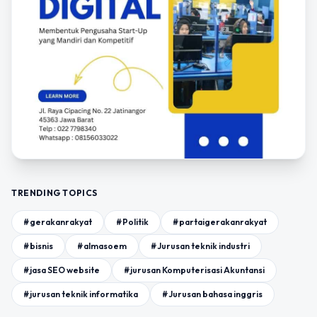
TRENDING TOPICS
#gerakanrakyat
#Politik
#partaigerakanrakyat
#bisnis
#almasoem
#Jurusan teknik industri
#jasa SEO website
#jurusan Komputerisasi Akuntansi
#jurusan teknik informatika
#Jurusan bahasa inggris