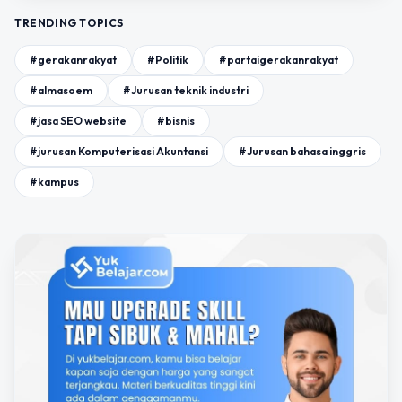
TRENDING TOPICS
#gerakanrakyat
#Politik
#partaigerakanrakyat
#almasoem
#Jurusan teknik industri
#jasa SEO website
#bisnis
#jurusan Komputerisasi Akuntansi
#Jurusan bahasa inggris
#kampus