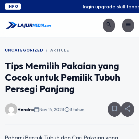
Ingin upgrade skill tanpa
INFO
search
menu
UNCATEGORIZED
/
ARTICLE
Tips Memilih Pakaian yang
Cocok untuk Pemilik Tubuh
Persegi Panjang
bookmark_border
share
Hendra
calendar_today
Nov 14, 2023
schedule
3 tahun
Pahami Bentuk Tubuh dan Cari Pakaian yang