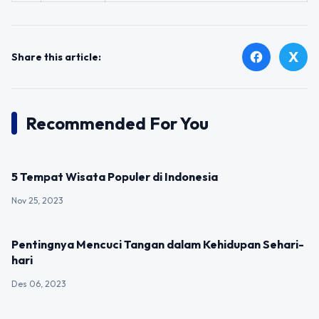
X
facebook
Share this article:
Recommended For You
UNCATEGORIZED
5 Tempat Wisata Populer di Indonesia
Nov 25, 2023
UNCATEGORIZED
Pentingnya Mencuci Tangan dalam Kehidupan Sehari-
hari
Des 06, 2023