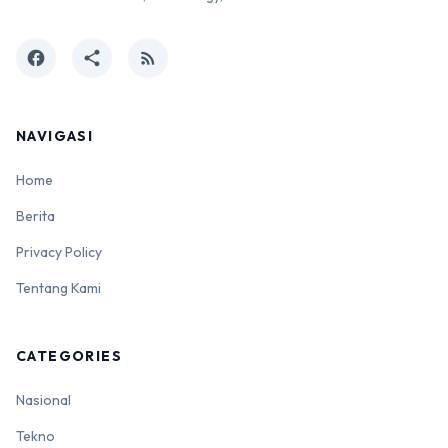
facebook
share
rss_feed
NAVIGASI
Home
Berita
Privacy Policy
Tentang Kami
CATEGORIES
Nasional
Tekno