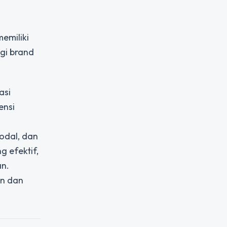
emiliki
agi brand
asi
ensi
odal, dan
g efektif,
an.
an dan