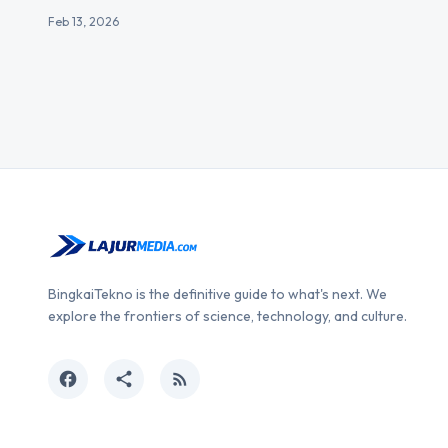
Feb 13, 2026
BingkaiTekno is the definitive guide to what's next. We
explore the frontiers of science, technology, and culture.
facebook
share
rss_feed