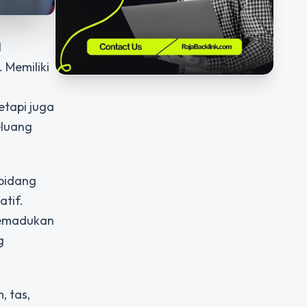
l
 Memiliki
tapi juga
eluang
 bidang
tif.
memadukan
g
, tas,