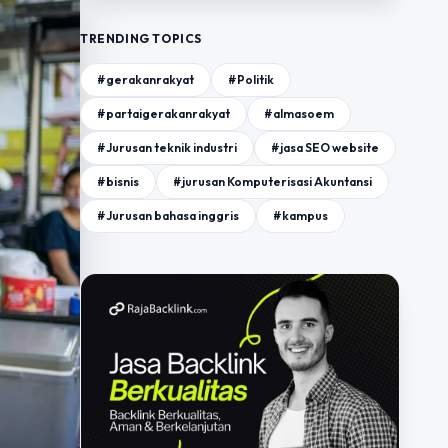
TRENDING TOPICS
#gerakanrakyat
#Politik
#partaigerakanrakyat
#almasoem
#Jurusan teknik industri
#jasa SEO website
#bisnis
#jurusan Komputerisasi Akuntansi
#Jurusan bahasa inggris
#kampus