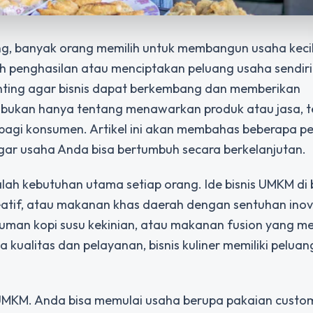
rang, banyak orang memilih untuk membangun usaha keci
enghasilan atau menciptakan peluang usaha sendiri.
nting agar bisnis dapat berkembang dan memberikan
bukan hanya tentang menawarkan produk atau jasa, te
 bagi konsumen. Artikel ini akan membahas beberapa p
agar usaha Anda bisa bertumbuh secara berkelanjutan.
alah kebutuhan utama setiap orang. Ide bisnis UMKM di
eatif, atau makanan khas daerah dengan sentuhan inova
numan kopi susu kekinian, atau makanan fusion yang 
 kualitas dan pelayanan, bisnis kuliner memiliki peluan
UMKM. Anda bisa memulai usaha berupa pakaian custom