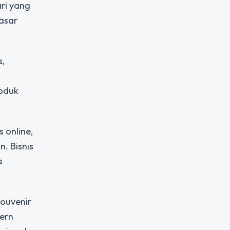
ri yang
asar
s,
roduk
 online,
. Bisnis
s
souvenir
ern