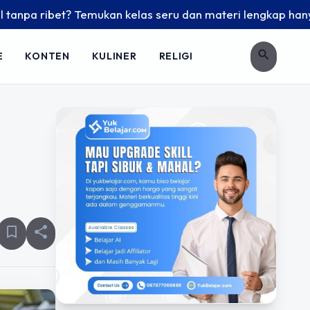
? Temukan kelas seru dan materi lengkap hanya di YukBelajar
search
E
KONTEN
KULINER
RELIGI
bookmark_border
share