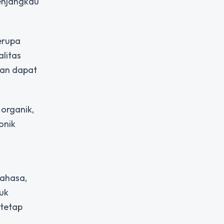
enjangkau
erupa
alitas
gan dapat
organik,
onik
bahasa,
duk
 tetap