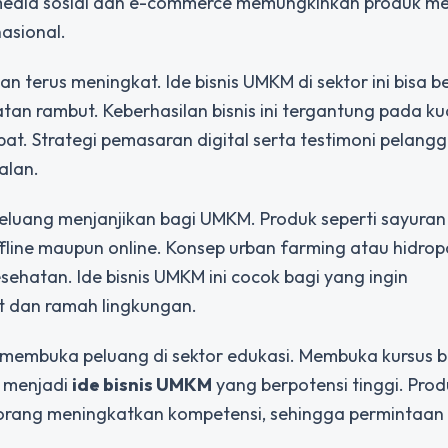
ui media sosial dan e-commerce memungkinkan produk m
asional.
 terus meningkat. Ide bisnis UMKM di sektor ini bisa b
an rambut. Keberhasilan bisnis ini tergantung pada ku
at. Strategi pemasaran digital serta testimoni pelang
alan.
luang menjanjikan bagi UMKM. Produk seperti sayuran 
ffline maupun online. Konsep urban farming atau hidrop
ehatan. Ide bisnis UMKM ini cocok bagi yang ingin
 dan ramah lingkungan.
membuka peluang di sektor edukasi. Membuka kursus 
a menjadi
ide bisnis UMKM
yang berpotensi tinggi. Pro
 orang meningkatkan kompetensi, sehingga permintaan