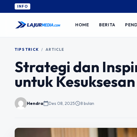
INFO
HOME
BERITA
PEND
TIPS TRICK
/
ARTICLE
Strategi dan Insp
untuk Kesuksesan
Hendra
calendar_today
Des 08, 2025
schedule
8 bulan