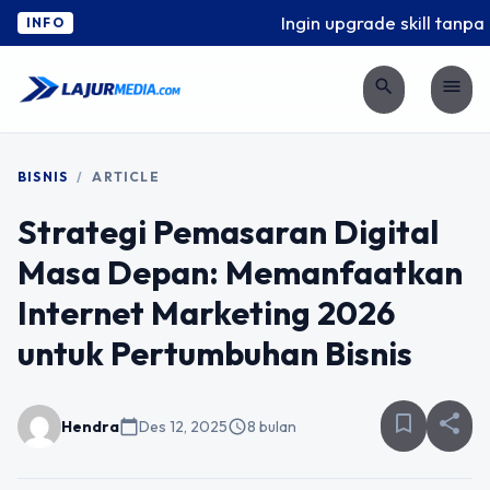
Ingin upgrade skill tanpa ri
INFO
search
menu
BISNIS
/
ARTICLE
Strategi Pemasaran Digital
Masa Depan: Memanfaatkan
Internet Marketing 2026
untuk Pertumbuhan Bisnis
bookmark_border
share
Hendra
calendar_today
Des 12, 2025
schedule
8 bulan