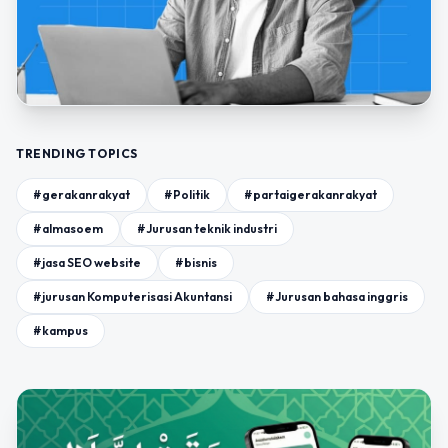
TRENDING TOPICS
#gerakanrakyat
#Politik
#partaigerakanrakyat
#almasoem
#Jurusan teknik industri
#jasa SEO website
#bisnis
#jurusan Komputerisasi Akuntansi
#Jurusan bahasa inggris
#kampus