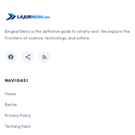
BingkaiTekno is the definitive guide to what's next. We explore the
frontiers of science, technology, and culture.
facebook
share
rss_feed
NAVIGASI
Home
Berita
Privacy Policy
Tentang Kami