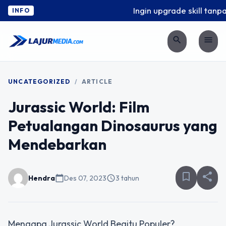
Ingin upgrade skill tanpa
INFO
search
menu
UNCATEGORIZED
/
ARTICLE
Jurassic World: Film
Petualangan Dinosaurus yang
Mendebarkan
bookmark_border
share
Hendra
calendar_today
Des 07, 2023
schedule
3 tahun
Mengapa Jurassic World Begitu Populer?