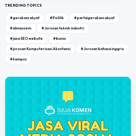
TRENDING TOPICS
#gerakanrakyat
#Politik
#partaigerakanrakyat
#almasoem
#Jurusan teknik industri
#jasa SEO website
#bisnis
#jurusan Komputerisasi Akuntansi
#Jurusan bahasa inggris
#kampus