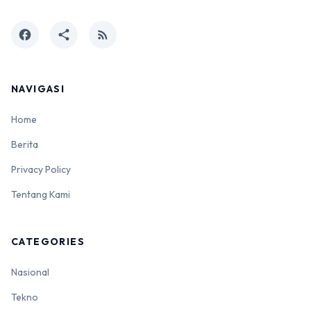
facebook
share
rss_feed
NAVIGASI
Home
Berita
Privacy Policy
Tentang Kami
CATEGORIES
Nasional
Tekno