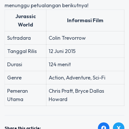
menunggu petualangan berikutnya!
Jurassic
Informasi Film
World
Sutradara
Colin Trevorrow
Tanggal Rilis
12 Juni 2015
Durasi
124 menit
Genre
Action, Adventure, Sci-Fi
Pemeran
Chris Pratt, Bryce Dallas
Utama
Howard
X
facebook
Share this article: