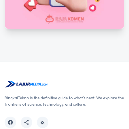
BingkaiTekno is the definitive guide to what's next. We explore the
frontiers of science, technology, and culture.
facebook
share
rss_feed