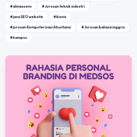
#almasoem
#Jurusan teknik industri
#jasa SEO website
#bisnis
#jurusan Komputerisasi Akuntansi
#Jurusan bahasa inggris
#kampus