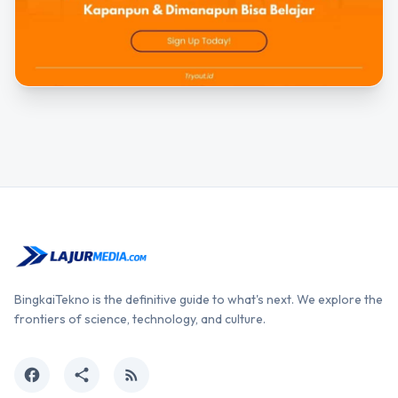
BingkaiTekno is the definitive guide to what's next. We explore the
frontiers of science, technology, and culture.
facebook
share
rss_feed