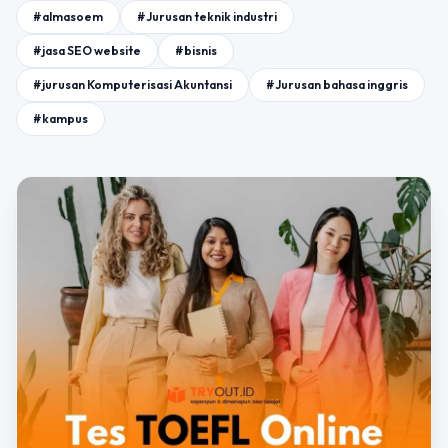
#almasoem
#Jurusan teknik industri
#jasa SEO website
#bisnis
#jurusan Komputerisasi Akuntansi
#Jurusan bahasa inggris
#kampus