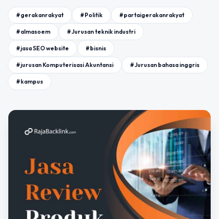
#gerakanrakyat
#Politik
#partaigerakanrakyat
#almasoem
#Jurusan teknik industri
#jasa SEO website
#bisnis
#jurusan Komputerisasi Akuntansi
#Jurusan bahasa inggris
#kampus