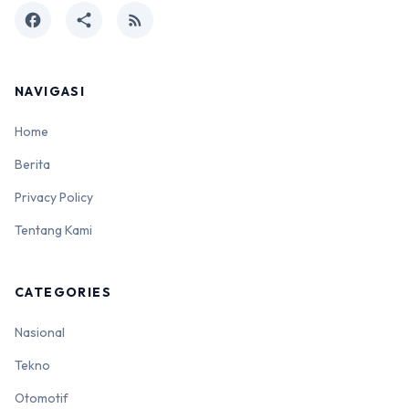
facebook
share
rss_feed
NAVIGASI
Home
Berita
Privacy Policy
Tentang Kami
CATEGORIES
Nasional
Tekno
Otomotif