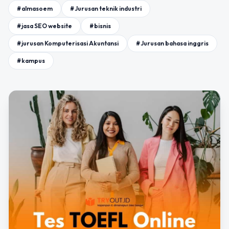
#almasoem
#Jurusan teknik industri
#jasa SEO website
#bisnis
#jurusan Komputerisasi Akuntansi
#Jurusan bahasa inggris
#kampus