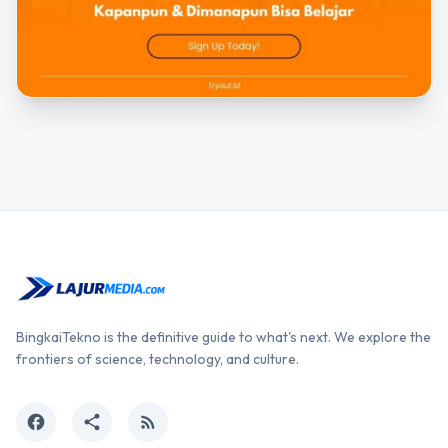
BingkaiTekno is the definitive guide to what's next. We explore the
frontiers of science, technology, and culture.
facebook
share
rss_feed