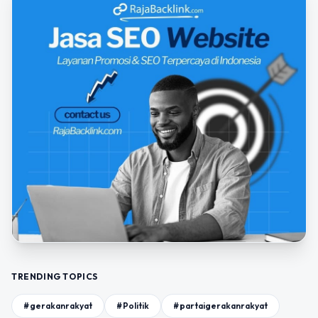
TRENDING TOPICS
#gerakanrakyat
#Politik
#partaigerakanrakyat