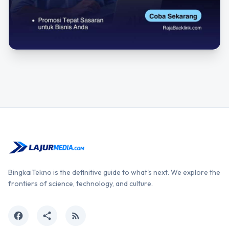
BingkaiTekno is the definitive guide to what's next. We explore the
frontiers of science, technology, and culture.
facebook
share
rss_feed