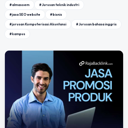
#almasoem
#Jurusan teknik industri
#jasa SEO website
#bisnis
#jurusan Komputerisasi Akuntansi
#Jurusan bahasa inggris
#kampus