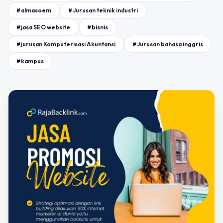
#almasoem
#Jurusan teknik industri
#jasa SEO website
#bisnis
#jurusan Komputerisasi Akuntansi
#Jurusan bahasa inggris
#kampus