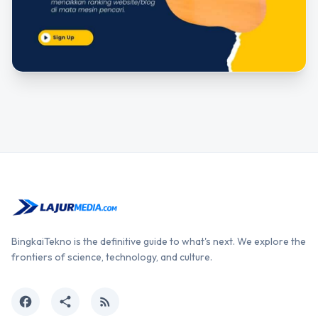
BingkaiTekno is the definitive guide to what's next. We explore the
frontiers of science, technology, and culture.
facebook
share
rss_feed