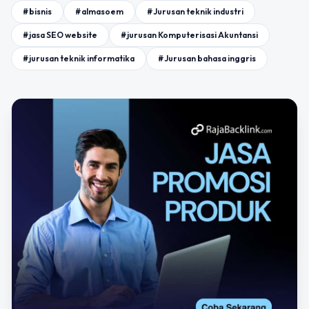
#bisnis
#almasoem
#Jurusan teknik industri
#jasa SEO website
#jurusan Komputerisasi Akuntansi
#jurusan teknik informatika
#Jurusan bahasa inggris