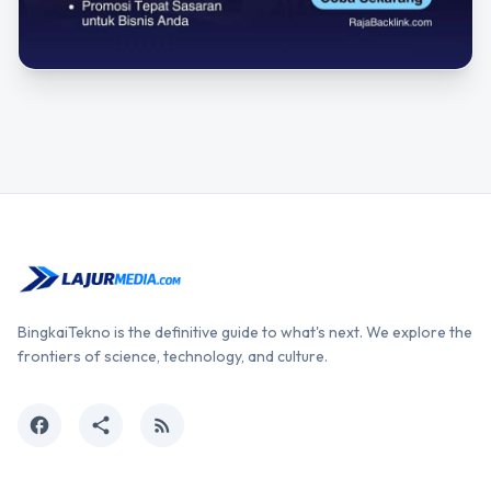
BingkaiTekno is the definitive guide to what's next. We explore the
frontiers of science, technology, and culture.
facebook
share
rss_feed