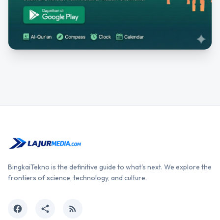
BingkaiTekno is the definitive guide to what's next. We explore the
frontiers of science, technology, and culture.
facebook
share
rss_feed