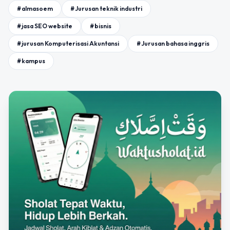
#almasoem
#Jurusan teknik industri
#jasa SEO website
#bisnis
#jurusan Komputerisasi Akuntansi
#Jurusan bahasa inggris
#kampus