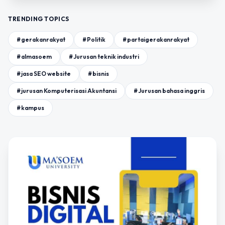
TRENDING TOPICS
#gerakanrakyat
#Politik
#partaigerakanrakyat
#almasoem
#Jurusan teknik industri
#jasa SEO website
#bisnis
#jurusan Komputerisasi Akuntansi
#Jurusan bahasa inggris
#kampus