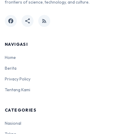
frontiers of science, technology, and culture.
facebook
share
rss_feed
NAVIGASI
Home
Berita
Privacy Policy
Tentang Kami
CATEGORIES
Nasional
Tekno