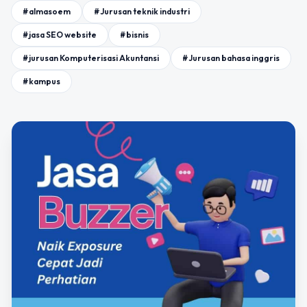
#almasoem
#Jurusan teknik industri
#jasa SEO website
#bisnis
#jurusan Komputerisasi Akuntansi
#Jurusan bahasa inggris
#kampus