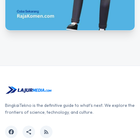
BingkaiTekno is the definitive guide to what's next. We explore the
frontiers of science, technology, and culture.
facebook
share
rss_feed