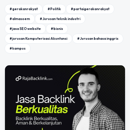
#gerakanrakyat
#Politik
#partaigerakanrakyat
#almasoem
#Jurusan teknik industri
#jasa SEO website
#bisnis
#jurusan Komputerisasi Akuntansi
#Jurusan bahasa inggris
#kampus