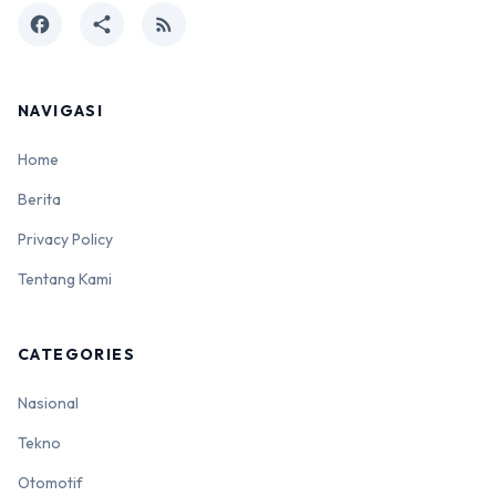
facebook
share
rss_feed
NAVIGASI
Home
Berita
Privacy Policy
Tentang Kami
CATEGORIES
Nasional
Tekno
Otomotif