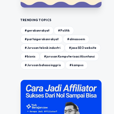
TRENDING TOPICS
#gerakanrakyat
#Politik
#partaigerakanrakyat
#almasoem
#Jurusan teknik industri
#jasa SEO website
#bisnis
#jurusan Komputerisasi Akuntansi
#Jurusan bahasa inggris
#kampus