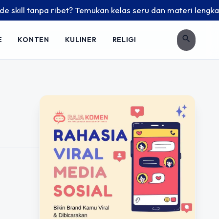
kill tanpa ribet? Temukan kelas seru dan materi lengkap han
search
E
KONTEN
KULINER
RELIGI